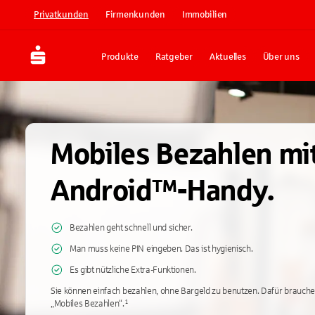
Privatkunden
Firmenkunden
Immobilien
Produkte
Ratgeber
Aktuelles
Über uns
Mobiles Bezahlen mi
Android™-Handy.
Bezahlen geht schnell und sicher.
Man muss keine PIN eingeben. Das ist hygienisch.
Es gibt nützliche Extra-Funktionen.
Sie können einfach bezahlen, ohne Bargeld zu benutzen. Dafür brauche
„Mobiles Bezahlen“.¹