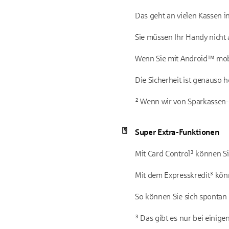
Das geht an vielen Kassen i
Sie müssen Ihr Handy nicht
Wenn Sie mit Android™ mobil
Die Sicherheit ist genauso 
² Wenn wir von Sparkassen-C
Super Extra-Funktionen
Mit Card Control³ können Sie
Mit dem Expresskredit³ kön
So können Sie sich spontan 
³ Das gibt es nur bei einige