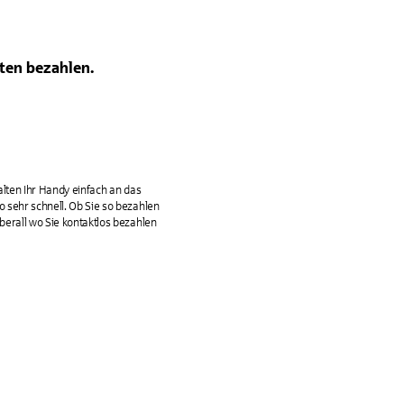
ten bezahlen.
lten Ihr Handy einfach an das
sehr schnell. Ob Sie so bezahlen
erall wo Sie kontaktlos bezahlen