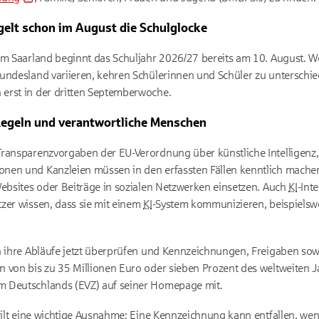
gelt schon im August die Schulglocke
im Saarland beginnt das Schuljahr 2026/27 bereits am 10. August. We
undesland variieren, kehren Schülerinnen und Schüler zu unterschie
erst in der dritten Septemberwoche.
 Regeln und verantwortliche Menschen
Transparenzvorgaben der EU-Verordnung über künstliche Intelligenz
en und Kanzleien müssen in den erfassten Fällen kenntlich machen, w
Websites oder Beiträge in sozialen Netzwerken einsetzen. Auch
KI
-Int
zer wissen, dass sie mit einem
KI
-System kommunizieren, beispielswe
n ihre Abläufe jetzt überprüfen und Kennzeichnungen, Freigaben sow
 von bis zu 35 Millionen Euro oder sieben Prozent des weltweiten Ja
m Deutschlands (EVZ) auf seiner Homepage mit.
 gilt eine wichtige Ausnahme: Eine Kennzeichnung kann entfallen, w