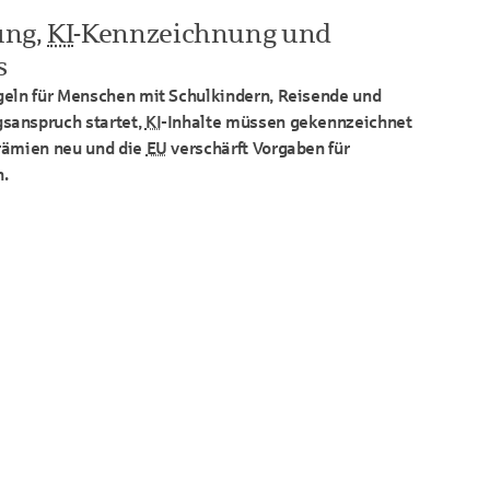
ung,
KI
-Kennzeichnung und
s
geln für Menschen mit Schulkindern, Reisende und
sanspruch startet,
KI
-Inhalte müssen gekennzeichnet
rämien neu und die
EU
verschärft Vorgaben für
.