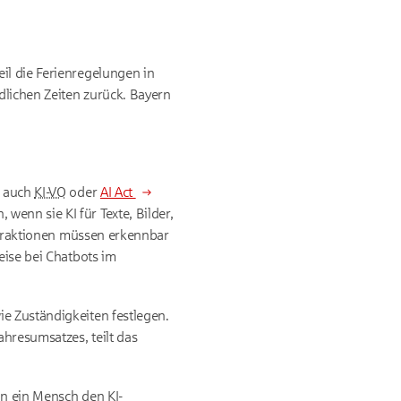
il die Ferienregelungen in
dlichen Zeiten zurück. Bayern
, auch
KI-VO
oder
AI Act
enn sie KI für Texte, Bilder,
eraktionen müssen erkennbar
ise bei Chatbots im
ie Zuständigkeiten festlegen.
hresumsatzes, teilt das
enn ein Mensch den
KI
-