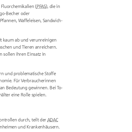
 Fluorchemikalien (
PFAS
), die in
-go-Becher oder
Pfannen, Waffeleisen, Sandwich-
elt kaum ab und verunreinigen
schen und Tieren anreichern.
 sollen ihren Einsatz in
ern und problematische Stoffe
onomie. Für Verbraucherinnen
an Bedeutung gewinnen. Bei To-
ter eine Rolle spielen.
trollen durch, teilt der
ADAC
Altenheimen und Krankenhäusern.