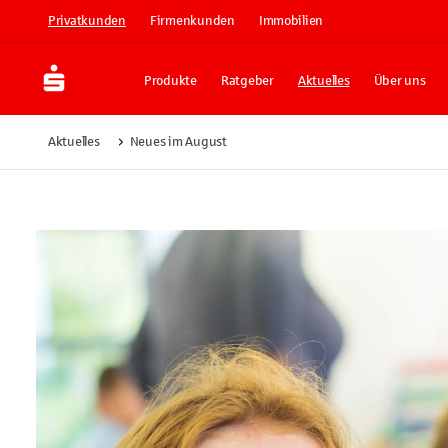
Privatkunden
Firmenkunden
Immobilien
Produkte
Ratgeber
Aktuelles
Über uns
Aktuelles
Neues im August