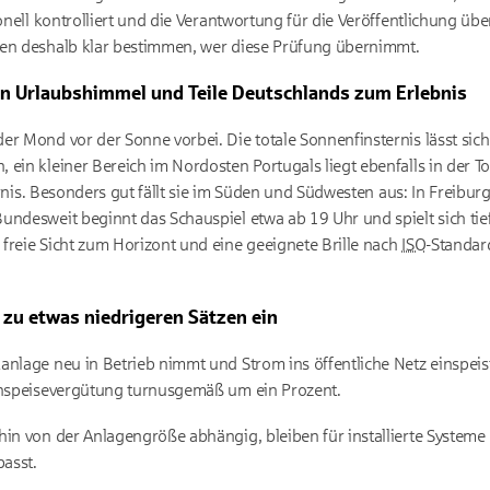
ionell kontrolliert und die Verantwortung für die Veröffentlichung 
ten deshalb klar bestimmen, wer diese Prüfung übernimmt.
n Urlaubshimmel und Teile Deutschlands zum Erlebnis
r Mond vor der Sonne vorbei. Die totale Sonnenfinsternis lässt sich 
ein kleiner Bereich im Nordosten Portugals liegt ebenfalls in der To
ternis. Besonders gut fällt sie im Süden und Südwesten aus: In Freibu
undesweit beginnt das Schauspiel etwa ab 19 Uhr und spielt sich ti
freie Sicht zum Horizont und eine geeignete Brille nach
ISO
-Standar
 zu etwas niedrigeren Sätzen ein
anlage neu in Betrieb nimmt und Strom ins öffentliche Netz einspeist
Einspeisevergütung turnusgemäß um ein Prozent.
hin von der Anlagengröße abhängig, bleiben für installierte Systeme
asst.