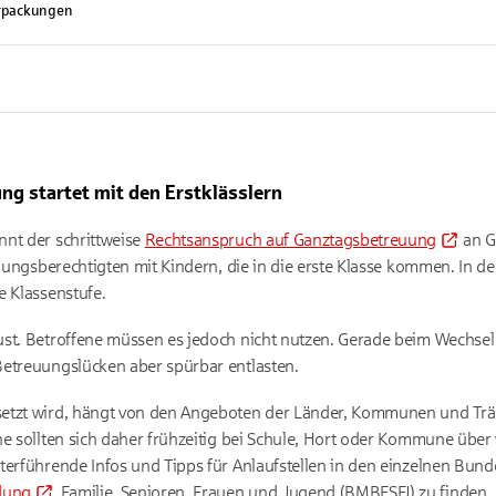
erpackungen
ng startet mit den Erstklässlern
nnt der schrittweise
Rechtsanspruch auf Ganztagsbetreuung
an G
ehungsberechtigten mit Kindern, die in die erste Klasse kommen. In d
e Klassenstufe.
st. Betroffene müssen es jedoch nicht nutzen. Gerade beim Wechsel 
Betreuungslücken aber spürbar entlasten.
etzt wird, hängt von den Angeboten der Länder, Kommunen und Träg
ne sollten sich daher frühzeitig bei Schule, Hort oder Kommune über
terführende Infos und Tipps für Anlaufstellen in den einzelnen Bun
dung
, Familie, Senioren, Frauen und Jugend (BMBFSFJ) zu finden.