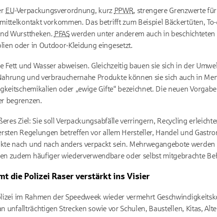
er
EU
-Verpackungsverordnung, kurz
PPWR
, strengere Grenzwerte für
mittelkontakt vorkommen. Das betrifft zum Beispiel Bäckertüten, To
und Wursttheken.
PFAS
werden unter anderem auch in beschichteten 
ien oder in Outdoor-Kleidung eingesetzt.
e Fett und Wasser abweisen. Gleichzeitig bauen sie sich in der Umw
ahrung und verbrauchernahe Produkte können sie sich auch in Men
gkeitschemikalien oder „ewige Gifte“ bezeichnet. Die neuen Vorgaben
er begrenzen.
eres Ziel: Sie soll Verpackungsabfälle verringern, Recycling erleicht
ersten Regelungen betreffen vor allem Hersteller, Handel und Gastr
kte nach und nach anders verpackt sein. Mehrwegangebote werden 
n zudem häufiger wiederverwendbare oder selbst mitgebrachte Behäl
 die Polizei Raser verstärkt ins Visier
Polizei im Rahmen der Speedweek wieder vermehrt Geschwindigkeitskon
 an unfallträchtigen Strecken sowie vor Schulen, Baustellen, Kitas, 