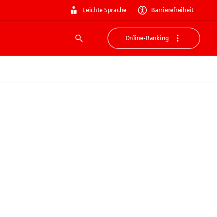
Leichte Sprache
Barrierefreiheit
Online-Banking
Suche