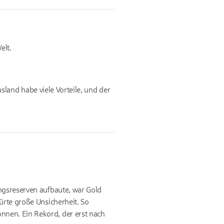
elt.
land habe viele Vorteile, und der
ungsreserven aufbaute, war Gold
ürte große Unsicherheit. So
nnen. Ein Rekord, der erst nach