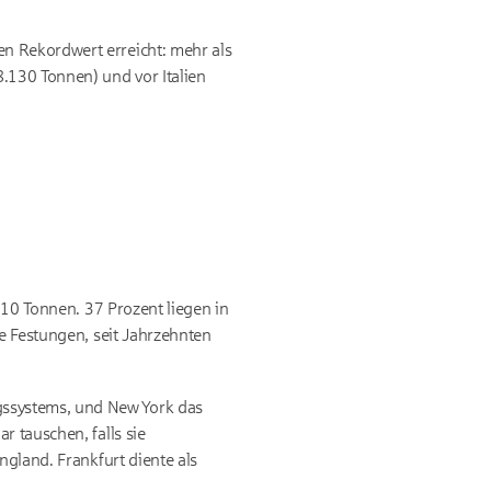
n Rekordwert erreicht: mehr als
.130 Tonnen) und vor Italien
710 Tonnen. 37 Prozent liegen in
he Festungen, seit Jahrzehnten
gssystems, und New York das
r tauschen, falls sie
ngland. Frankfurt diente als