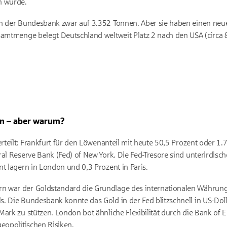
n wurde.
en der Bundesbank zwar auf 3.352 Tonnen. Aber sie haben einen neue
samtmenge belegt Deutschland weltweit Platz 2 nach den USA (circa 8
on – aber warum?
erteilt: Frankfurt für den Löwenanteil mit heute 50,5 Prozent oder 1.
ral Reserve Bank (Fed) of New York
. Die Fed-Tresore sind unterirdisc
nt lagern in London und 0,3 Prozent in Paris.
n war der Goldstandard die Grundlage des internationalen Währun
 Die Bundesbank konnte das Gold in der Fed blitzschnell in US-Dolla
ark zu stützen. London bot ähnliche Flexibilität durch die Bank of E
eopolitischen Risiken.