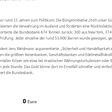
vor rund 15 Jahren zum Politikum:
Die Bürgerinitiative „Holt unser G
tisierten die Verwahrung im Ausland und forderten eine Rückholaktion
rtierte die Bundesbank 674 Tonnen zurück: 300 aus New York, 374 a
, Prüfung. Jeder einzelne der rund 53.900 Barren wurde gewogen, ger
ent Jens Weidmann argumentierte: „Sicherheit und Handelbarkeit s
tzen die größten Notenbanken, Geschäftsbanken und Edelmetallhändle
entalen Krisen wie etwa bei drastischen Währungsturbulenzen oder B
 jede Stunde. Das Gold könne dort im Ernstfall schneller und einfa
iert die Bundesbank.
0
Euro