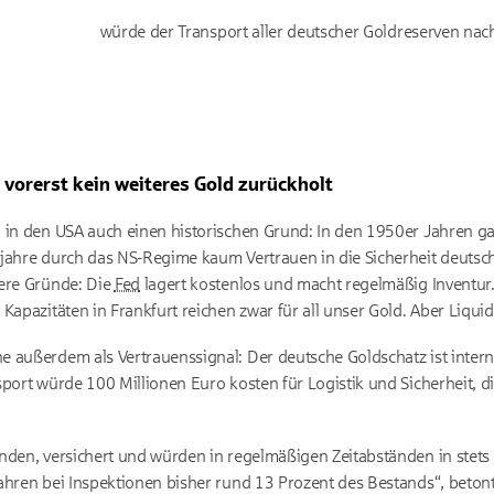
würde der Transport aller deutscher Goldreserven nach
orerst kein weiteres Gold zurückholt
 in den USA auch einen historischen Grund: In den 1950er Jahren g
jahre durch das NS-Regime kaum Vertrauen in die Sicherheit deutsche
dere Gründe: Die
Fed
lagert kostenlos und macht regelmäßig Inventur
apazitäten in Frankfurt reichen zwar für all unser Gold. Aber Liquidi
außerdem als Vertrauenssignal: Der deutsche Goldschatz ist internatio
sport würde 100 Millionen Euro kosten für Logistik und Sicherheit, 
anden, versichert und würden in regelmäßigen Zeitabständen in stet
ahren bei Inspektionen bisher rund 13 Prozent des Bestands“, beton