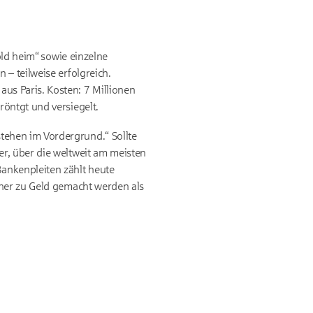
old heim“
sowie e
inzelne
 – teilweise erfolgreich.
us Paris. Kosten: 7 Millionen
öntgt und versiegelt.
tehen im Vordergrund.“ Sollte
r, über die weltweit am meisten
ankenpleiten zählt heute
cher zu Geld gemacht werden als