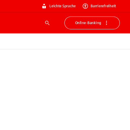
Leichte Sprache
Barrierefreiheit
Online-Banking
Suche