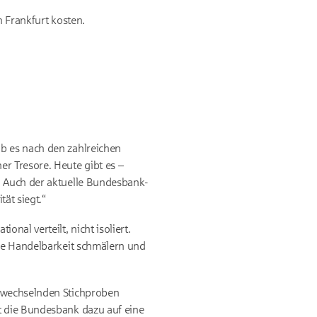
 Frankfurt kosten.
ab es nach den zahlreichen
r Tresore. Heute gibt es –
. Auch der aktuelle Bundesbank-
tät siegt.“
nal verteilt, nicht isoliert.
die Handelbarkeit schmälern und
s wechselnden Stichproben
t die Bundesbank dazu auf eine