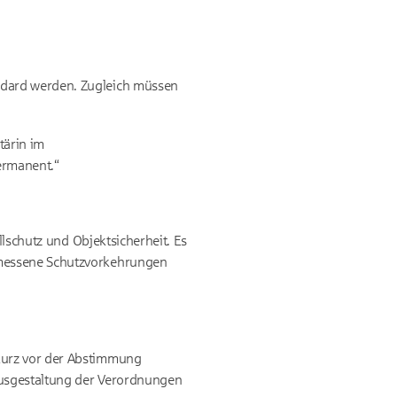
ndard werden. Zugleich müssen
tärin im
ermanent.“
llschutz und Objektsicherheit. Es
emessene Schutzvorkehrungen
kurz vor der Abstimmung
 Ausgestaltung der Verordnungen