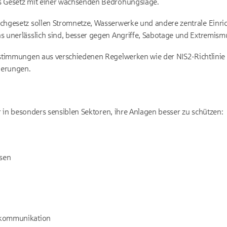
 Gesetz mit einer wachsenden Bedrohungslage.
chgesetz sollen Stromnetze, Wasserwerke und andere zentrale Einric
 unerlässlich sind, besser gegen Angriffe, Sabotage und Extremism
stimmungen aus verschiedenen Regelwerken wie der
NIS2-
Richtlini
derungen.
r in besonders sensiblen Sektoren, ihre Anlagen besser zu schützen:
sen
ekommunikation