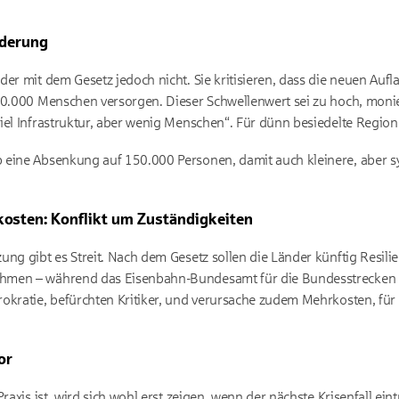
rderung
er mit dem Gesetz jedoch nicht. Sie kritisieren, dass die neuen Aufl
0.000
Menschen versorgen. Dieser Schwellenwert sei zu hoch, moni
el Infrastruktur, aber wenig Menschen“. Für dünn besiedelte Regione
b eine Absenkung auf
150.000
Personen, damit auch kleinere, aber s
osten: Konflikt um Zuständigkeiten
ung gibt es Streit. Nach dem Gesetz sollen die Länder künftig Resil
men – während das Eisenbahn-Bundesamt für die Bundesstrecken ve
okratie, befürchten Kritiker, und verursache zudem Mehrkosten, für
or
raxis ist, wird sich wohl erst zeigen, wenn der nächste Krisenfall eintr