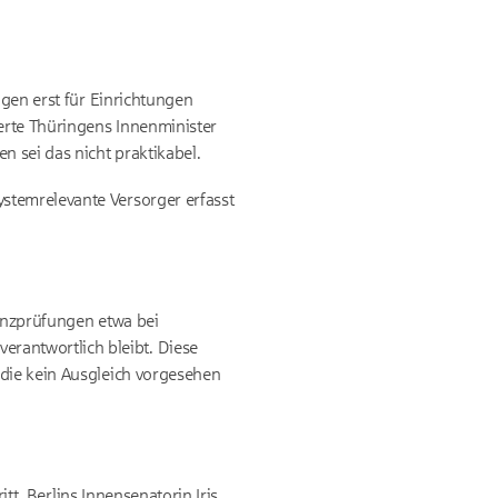
agen erst für Einrichtungen
erte Thüringens Innenminister
n sei das nicht praktikabel.
ystemrelevante Versorger erfasst
ienzprüfungen etwa bei
rantwortlich bleibt. Diese
 die kein Ausgleich vorgesehen
itt. Berlins Innensenatorin Iris