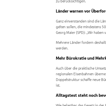
zu berücksichtigen.
Länder warnen vor Überfo
Ganz einverstanden sind die Länd
gelten sollen, die mindestens
50
Georg Maier (SPD): „Wir haben vi
Mehrere Länder fordern deshal
werden.
Mehr Bürokratie und Mehrk
Auch über die praktische Umsetz
regionalen Eisenbahnen überneh
Doppelstruktur schaffe neue Bür
ist.
Alltagstest steht noch bev
Wie belastbar das Gesetz in der P