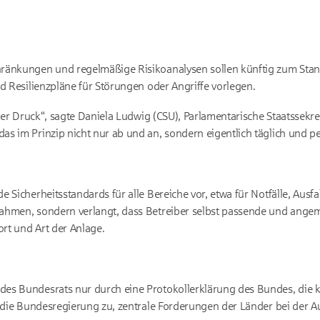
ränkungen und regelmäßige Risikoanalysen sollen künftig zum Sta
d Resilienzpläne für Störungen oder Angriffe vorlegen.
nter Druck“, sagte Daniela Ludwig (CSU), Parlamentarische Staatssekre
s im Prinzip nicht nur ab und an, sondern eigentlich täglich und p
 Sicherheitsstandards für alle Bereiche vor, etwa für Notfälle, Ausfa
nahmen, sondern verlangt, dass Betreiber selbst passende und ang
ort und Art der Anlage.
es Bundesrats nur durch eine Protokollerklärung des Bundes, die 
e die Bundesregierung zu, zentrale Forderungen der Länder bei der