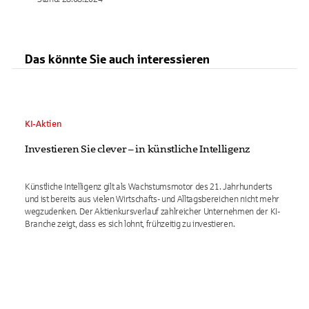
Das könnte Sie auch interessieren
KI-Aktien
Investieren Sie clever – in künstliche Intelligenz
Künstliche Intelligenz gilt als Wachstumsmotor des 21. Jahrhunderts
und ist bereits aus vielen Wirtschafts- und Alltagsbereichen nicht mehr
wegzudenken. Der Aktienkursverlauf zahlreicher Unternehmen der KI-
Branche zeigt, dass es sich lohnt, frühzeitig zu investieren.