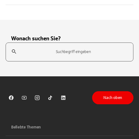
Wonach suchen Sie?
Suchfeld
Tippen Sie, um nach Themen zu suchen. Verwenden Sie die Pfeil-T
Nach oben
Sparkasse auf Facebook
Sparkasse auf Youtube
Sparkasse auf Instagram
Sparkasse auf TikTok
Sparkasse auf LinkedIn
Beliebte Themen