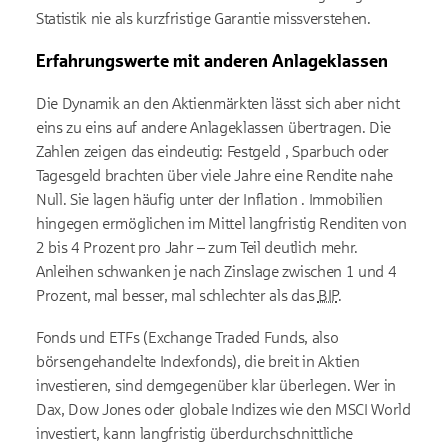
Statistik nie als kurzfristige Garantie missverstehen.
Erfahrungswerte mit anderen Anlageklassen
Die Dynamik an den Aktienmärkten lässt sich aber nicht
eins zu eins auf andere Anlageklassen übertragen. Die
Zahlen zeigen das eindeutig: Festgeld , Sparbuch oder
Tagesgeld brachten über viele Jahre eine Rendite nahe
Null. Sie lagen häufig unter der Inflation . Immobilien
hingegen ermöglichen im Mittel langfristig Renditen von
2 bis 4 Prozent pro Jahr
– zum Teil deutlich mehr.
Anleihen schwanken je nach Zinslage zwischen 1 und 4
Prozent, mal besser, mal schlechter als das
BIP
.
Fonds und ETFs (
Exchange
Traded
Funds
, also
b
örsengehandelte Indexfonds), die breit in Aktien
investieren, sind demgegenüber klar überlegen. Wer in
Dax, Dow Jones oder globale Indizes wie den
MSCI
World
investiert, kann langfristig überdurchschnittliche