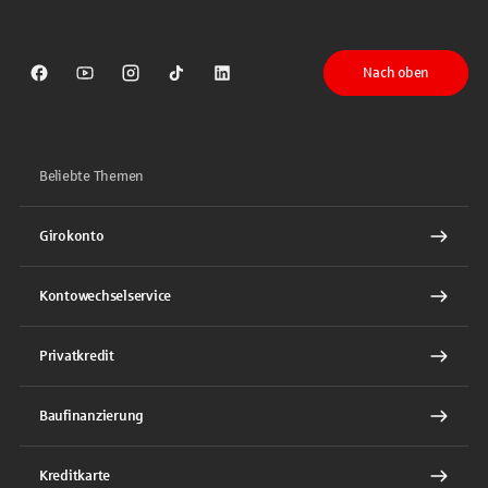
Nach oben
Sparkasse auf Facebook
Sparkasse auf Youtube
Sparkasse auf Instagram
Sparkasse auf TikTok
Sparkasse auf LinkedIn
Beliebte Themen
Girokonto
Kontowechselservice
Privatkredit
Baufinanzierung
Kreditkarte