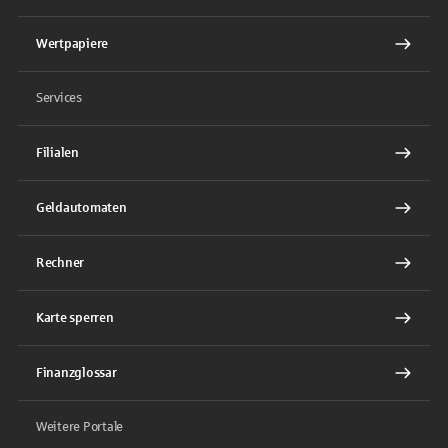
Wertpapiere
Services
Filialen
Geldautomaten
Rechner
Karte sperren
Finanzglossar
Weitere Portale