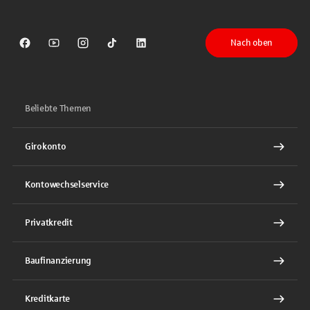
Nach oben
Sparkasse auf Facebook
Sparkasse auf Youtube
Sparkasse auf Instagram
Sparkasse auf TikTok
Sparkasse auf LinkedIn
Beliebte Themen
Girokonto
Kontowechselservice
Privatkredit
Baufinanzierung
Kreditkarte