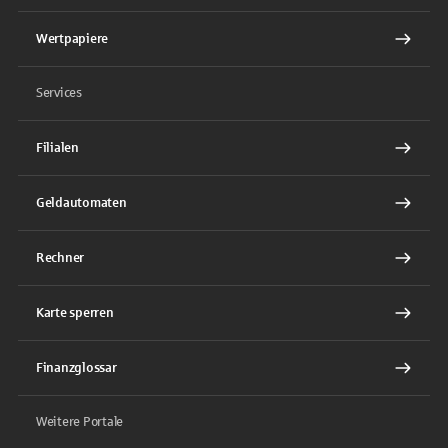
Wertpapiere
Services
Filialen
Geldautomaten
Rechner
Karte sperren
Finanzglossar
Weitere Portale