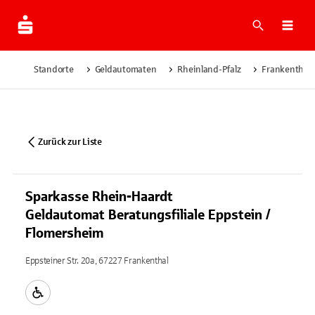
Suche
Navi
Standorte
Geldautomaten
Rheinland-Pfalz
Frankenthal
Zurück zur Liste
Sparkasse Rhein-Haardt
Geldautomat Beratungsfiliale Eppstein /
Flomersheim
Eppsteiner Str. 20a, 67227 Frankenthal