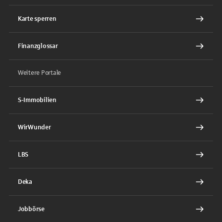
Karte sperren
Finanzglossar
Weitere Portale
S-Immobilien
WirWunder
LBS
Deka
Jobbörse