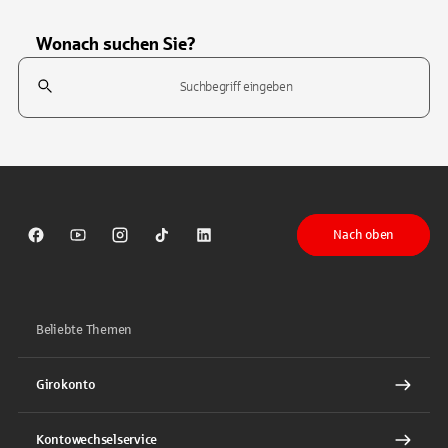
Wonach suchen Sie?
Suchfeld
Tippen Sie, um nach Themen zu suchen. Verwenden Sie die Pfeil-T
Nach oben
Sparkasse auf Facebook
Sparkasse auf Youtube
Sparkasse auf Instagram
Sparkasse auf TikTok
Sparkasse auf LinkedIn
Beliebte Themen
Girokonto
Kontowechselservice