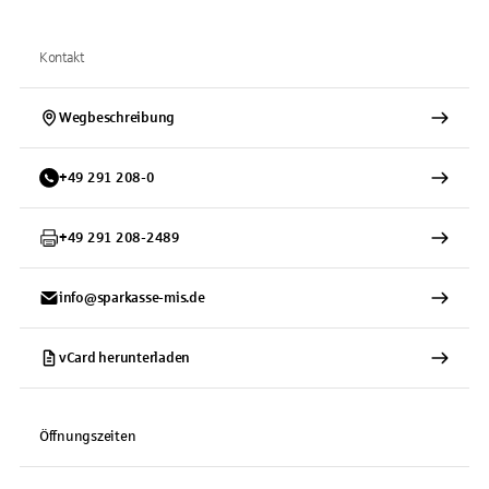
Kontakt
Wegbeschreibung
+
49
291
208-0
+
49
291
208-2489
info@sparkasse-mis.de
vCard herunterladen
Öffnungszeiten