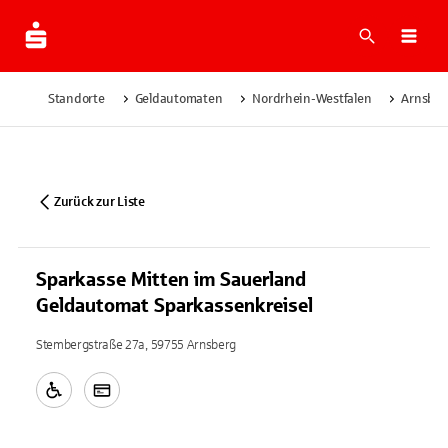
Suche
Navi
Standorte
Geldautomaten
Nordrhein-Westfalen
Arnsber
Zurück zur Liste
Sparkasse Mitten im Sauerland
Geldautomat Sparkassenkreisel
Stembergstraße 27a, 59755 Arnsberg