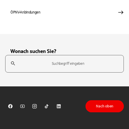
ÖPNV-Anbindungen
Wonach suchen Sie?
Suchfeld
Tippen Sie, um nach Themen zu suchen. Verwenden Sie die Pfeil-T
Nach oben
Sparkasse auf Facebook
Sparkasse auf Youtube
Sparkasse auf Instagram
Sparkasse auf TikTok
Sparkasse auf LinkedIn