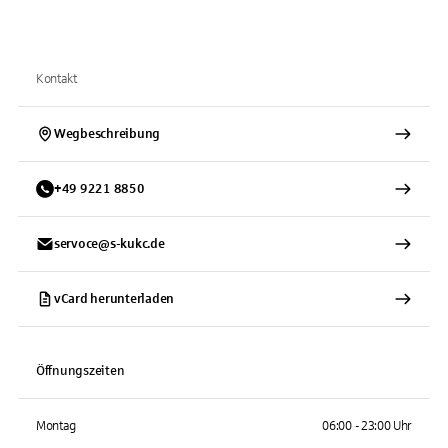
Kontakt
Wegbeschreibung
+
49
9221
8850
servoce@s-kukc.de
vCard herunterladen
Öffnungszeiten
Montag
06:00 - 23:00 Uhr