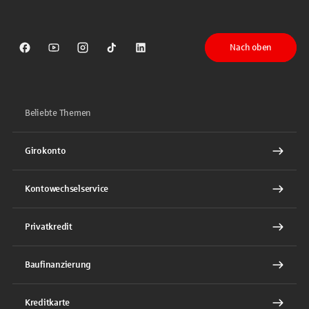
Nach oben
Sparkasse auf Facebook
Sparkasse auf Youtube
Sparkasse auf Instagram
Sparkasse auf TikTok
Sparkasse auf LinkedIn
Beliebte Themen
Girokonto
Kontowechselservice
Privatkredit
Baufinanzierung
Kreditkarte