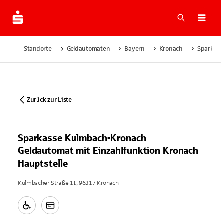
Suche
Navi
Standorte
Geldautomaten
Bayern
Kronach
Sparkas
Zurück zur Liste
Sparkasse Kulmbach-Kronach
Geldautomat mit Einzahlfunktion Kronach
Hauptstelle
Kulmbacher Straße 11, 96317 Kronach