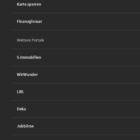
Karte sperren
Finanzglossar
Weitere Portale
S-Immobilien
WirWunder
LBS
Deka
Jobbörse