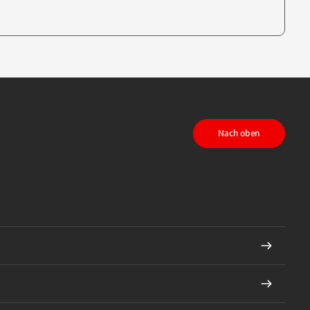
te, um auszuwählen
Nach oben