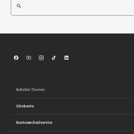
Suchfeld
Tippen Sie, um nach Themen zu suchen. Verwenden Sie die Pfei
Sparkasse auf Facebook
Sparkasse auf Youtube
Sparkasse auf Instagram
Sparkasse auf TikTok
Sparkasse auf LinkedIn
Beliebte Themen
Girokonto
Kontowechselservice