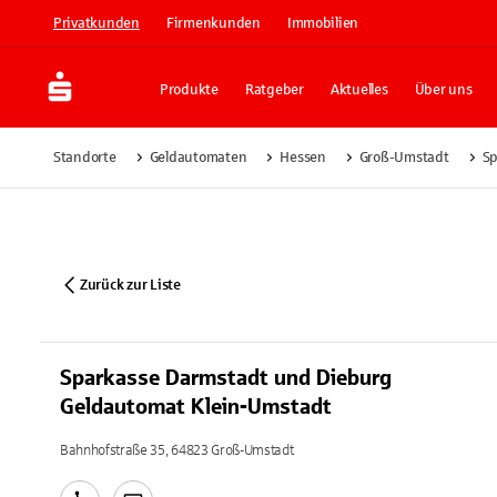
Privatkunden
Firmenkunden
Immobilien
Produkte
Ratgeber
Aktuelles
Über uns
Standorte
Geldautomaten
Hessen
Groß-Umstadt
Sp
Zurück zur Liste
Sparkasse Darmstadt und Dieburg
Geldautomat Klein-Umstadt
Bahnhofstraße 35, 64823 Groß-Umstadt