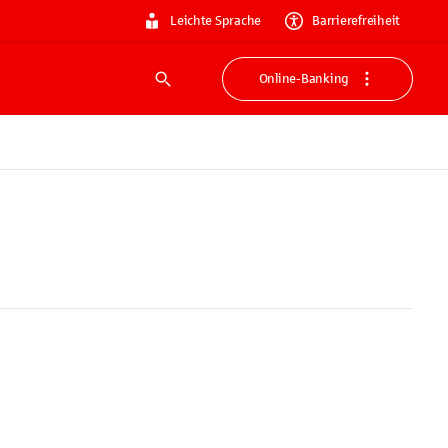
Leichte Sprache
Barrierefreiheit
Online-Banking
Suche