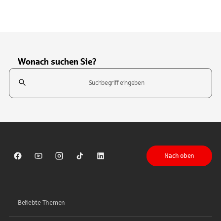
Wonach suchen Sie?
Suchfeld
Tippen Sie, um nach Themen zu suchen. Verwenden Sie die Pfeil-T
Nach oben
Sparkasse auf Facebook
Sparkasse auf Youtube
Sparkasse auf Instagram
Sparkasse auf TikTok
Sparkasse auf LinkedIn
Beliebte Themen