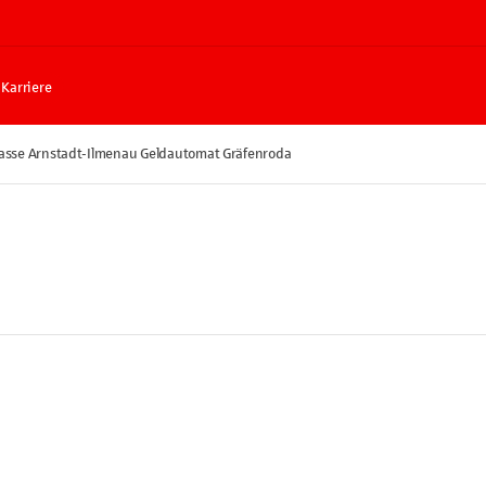
Karriere
asse Arnstadt-Ilmenau Geldautomat Gräfenroda