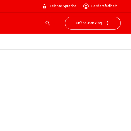
Leichte Sprache
Barrierefreiheit
Online-Banking
Suche