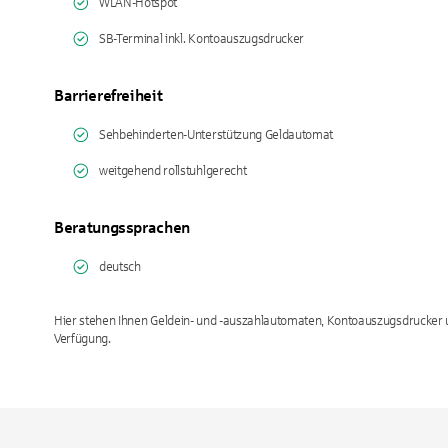
WLAN-Hotspot
SB-Terminal inkl. Kontoauszugsdrucker
Barrierefreiheit
Sehbehinderten-Unterstützung Geldautomat
weitgehend rollstuhlgerecht
Beratungssprachen
deutsch
Hier stehen Ihnen Geldein- und -auszahlautomaten, Kontoauszugsdrucke
Verfügung.