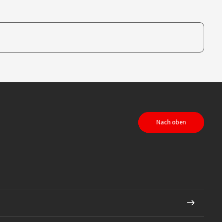
te, um auszuwählen
Nach oben