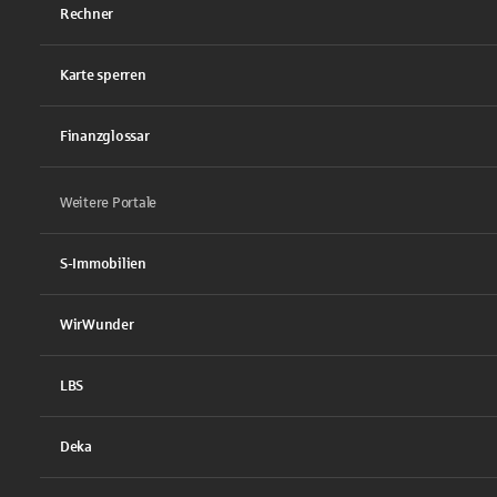
Rechner
Karte sperren
Finanzglossar
Weitere Portale
S-Immobilien
WirWunder
LBS
Deka