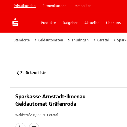
Privatkunden
Firmenkunden
Immobilien
Produkte
Ratgeber
Aktuelles
Über uns
Standorte
Geldautomaten
Thüringen
Geratal
Spark
Zurück zur Liste
Sparkasse Arnstadt-Ilmenau
Geldautomat Gräfenroda
Waldstraße 6, 99330 Geratal