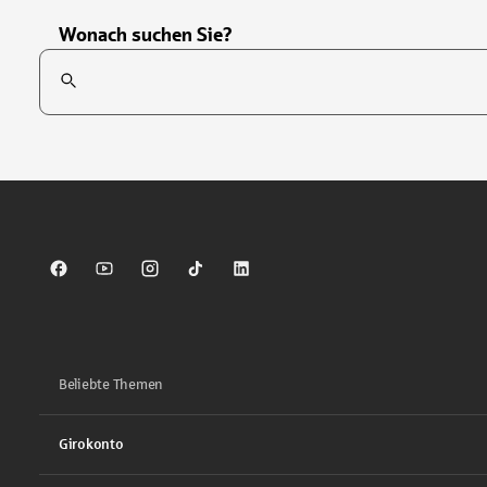
Wonach suchen Sie?
Suchfeld
Tippen Sie, um nach Themen zu suchen. Verwenden Sie die Pfei
Sparkasse auf Facebook
Sparkasse auf Youtube
Sparkasse auf Instagram
Sparkasse auf TikTok
Sparkasse auf LinkedIn
Beliebte Themen
Girokonto