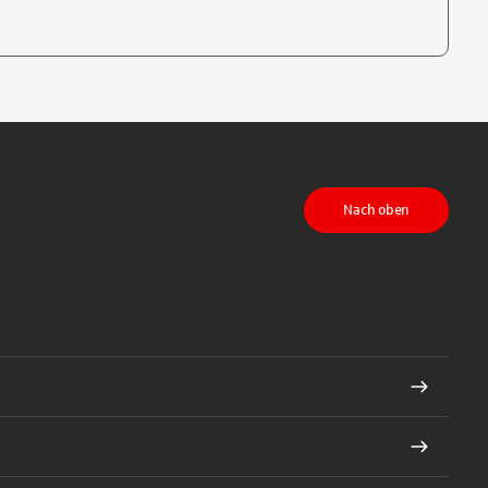
te, um auszuwählen
Nach oben