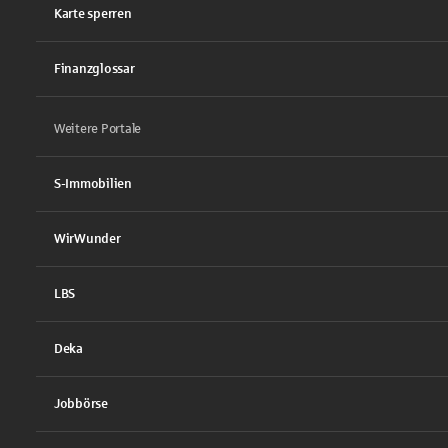
Karte sperren
Finanzglossar
Weitere Portale
S-Immobilien
WirWunder
LBS
Deka
Jobbörse