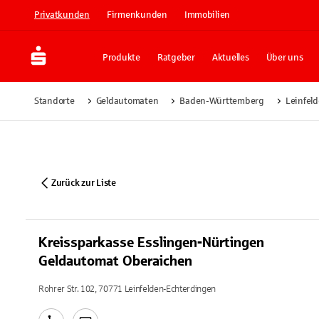
Privatkunden
Firmenkunden
Immobilien
Produkte
Ratgeber
Aktuelles
Über uns
Standorte
Geldautomaten
Baden-Württemberg
Leinfel
Zurück zur Liste
Kreissparkasse Esslingen-Nürtingen
Geldautomat Oberaichen
Rohrer Str. 102, 70771 Leinfelden-Echterdingen