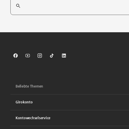
Suchfeld
Tippen Sie, um nach Themen zu suchen. Verwenden Sie die Pfei
Sparkasse auf Facebook
Sparkasse auf Youtube
Sparkasse auf Instagram
Sparkasse auf TikTok
Sparkasse auf LinkedIn
Beliebte Themen
Girokonto
Kontowechselservice