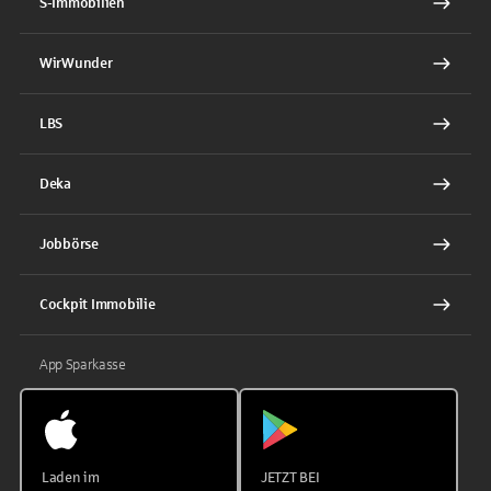
S-Immobilien
WirWunder
LBS
Deka
Jobbörse
Cockpit Immobilie
App Sparkasse
Laden im
JETZT BEI