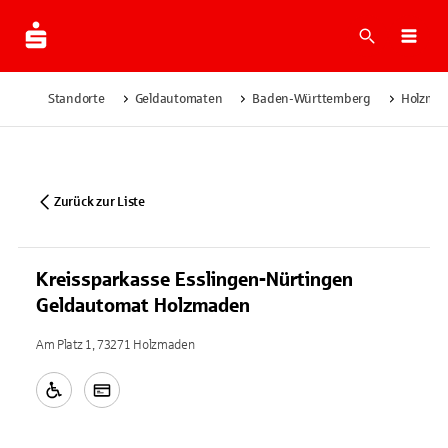
Suche
Navi
Standorte
Geldautomaten
Baden-Württemberg
Holzma
Zurück zur Liste
Kreissparkasse Esslingen-Nürtingen
Geldautomat Holzmaden
Am Platz 1, 73271 Holzmaden