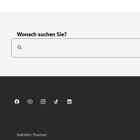
Wonach suchen Sie?
Suchfeld
Tippen Sie, um nach Themen zu suchen. Verwenden Sie die Pfei
Sparkasse auf Facebook
Sparkasse auf Youtube
Sparkasse auf Instagram
Sparkasse auf TikTok
Sparkasse auf LinkedIn
Beliebte Themen