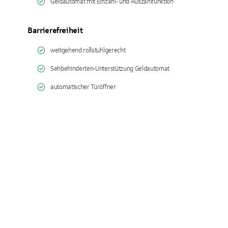
Geldautomat mit Einzahl- und Auszahlfunktion
Barrierefreiheit
weitgehend rollstuhlgerecht
Sehbehinderten-Unterstützung Geldautomat
automatischer Türöffner