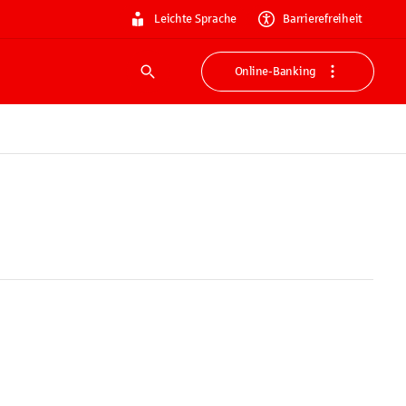
Leichte Sprache
Barrierefreiheit
Online-Banking
Suche