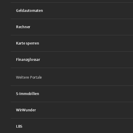
Geldautomaten
Rechner
Karte sperren
Finanzglossar
Weitere Portale
S-Immobilien
WirWunder
LBS