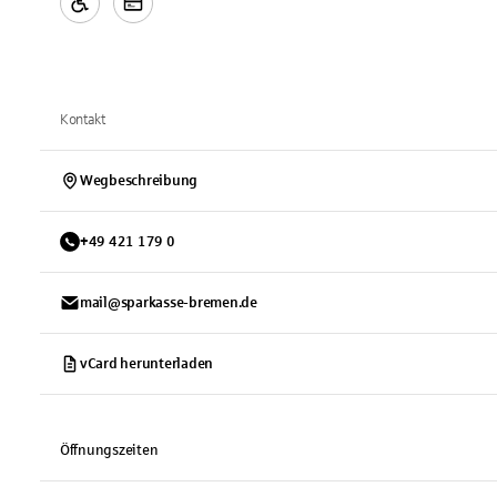
Kontakt
Wegbeschreibung
+
49
421
179 0
mail@sparkasse-bremen.de
vCard herunterladen
Öffnungszeiten