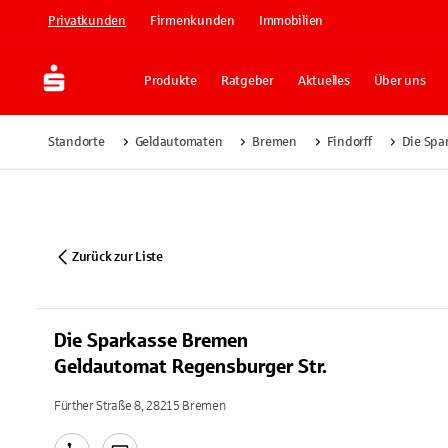
Privatkunden
Firmenkunden
Immobilien
Produkte
Ratgeber
Aktuelles
Über uns
Standorte
Geldautomaten
Bremen
Findorff
Die Spa
Zurück zur Liste
Die Sparkasse Bremen
Geldautomat Regensburger Str.
Fürther Straße 8, 28215 Bremen