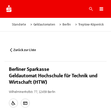
Suche
Navi
Standorte
Geldautomaten
Berlin
Treptow-Köpenick
Zurück zur Liste
Berliner Sparkasse
Geldautomat Hochschule für Technik und
Wirtschaft (HTW)
Wilhelminenhofstr. 77, 12459 Berlin