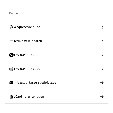
Kontakt
Wegbeschreibung
Termin vereinbaren
+
49
6341
180
+
49
6341
187090
info@sparkasse-suedpfalz.de
vCard herunterladen