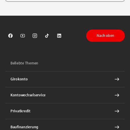
Tippen Sie, um nach Themen zu suchen. Verwenden Sie die Pfeil-T
Nach oben
Sparkasse auf Facebook
Sparkasse auf Youtube
Sparkasse auf Instagram
Sparkasse auf TikTok
Sparkasse auf LinkedIn
Beliebte Themen
Girokonto
Kontowechselservice
Privatkredit
Baufinanzierung