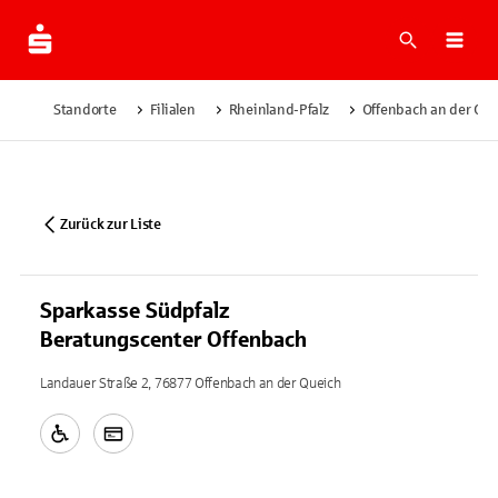
Suche
Navi
Standorte
Filialen
Rheinland-Pfalz
Offenbach an der Qu
Zurück zur Liste
Sparkasse Südpfalz
Beratungscenter Offenbach
Landauer Straße 2, 76877 Offenbach an der Queich