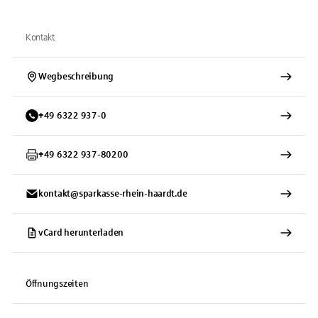
Kontakt
Wegbeschreibung
+
49
6322
937-0
+
49
6322
937-80200
kontakt@sparkasse-rhein-haardt.de
vCard herunterladen
Öffnungszeiten