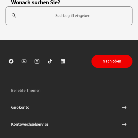
Wonach suchen Sie?
Suchfeld
Tippen Sie, um nach Themen zu suchen. Verwenden Sie die Pfeil-T
Nach oben
Sparkasse auf Facebook
Sparkasse auf Youtube
Sparkasse auf Instagram
Sparkasse auf TikTok
Sparkasse auf LinkedIn
Beliebte Themen
Girokonto
Kontowechselservice