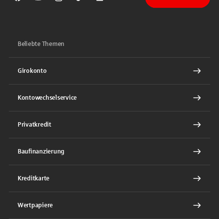
Sparkasse auf Facebook
Sparkasse auf Youtube
Sparkasse auf Instagram
Sparkasse auf TikTok
Sparkasse auf LinkedIn
Beliebte Themen
Girokonto
Kontowechselservice
Privatkredit
Baufinanzierung
Kreditkarte
Wertpapiere