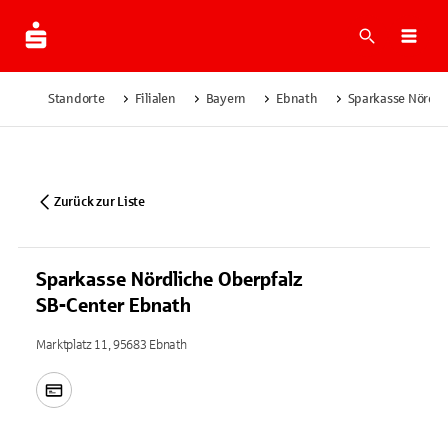
Suche
Navi
Standorte
Filialen
Bayern
Ebnath
Sparkasse Nördli
Zurück zur Liste
Sparkasse Nördliche Oberpfalz
SB-Center Ebnath
Marktplatz 11, 95683 Ebnath