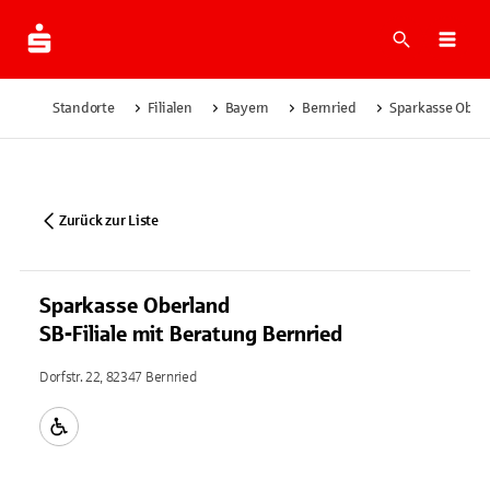
Suche
Navi
Standorte
Filialen
Bayern
Bernried
Sparkasse Oberl
Zurück zur Liste
Sparkasse Oberland
SB-Filiale mit Beratung Bernried
Dorfstr. 22, 82347 Bernried