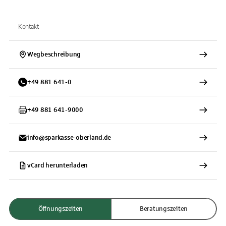
Kontakt
Wegbeschreibung
+
49
881
641-0
+
49
881
641-9000
info@sparkasse-oberland.de
vCard herunterladen
Öffnungszeiten
Beratungszeiten