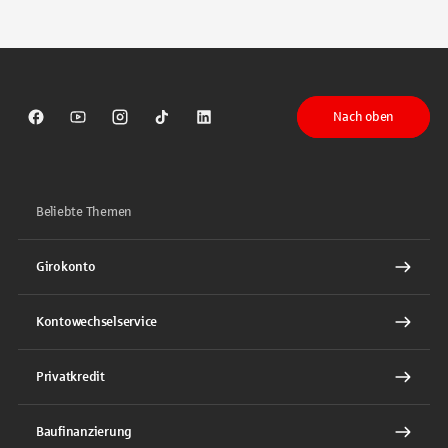
Tippen Sie, um nach Themen zu suchen. Verwenden Sie die Pfeil-T
Nach oben
Sparkasse auf Facebook
Sparkasse auf Youtube
Sparkasse auf Instagram
Sparkasse auf TikTok
Sparkasse auf LinkedIn
Beliebte Themen
Girokonto
Kontowechselservice
Privatkredit
Baufinanzierung