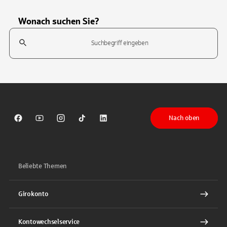
Wonach suchen Sie?
Suchfeld
Tippen Sie, um nach Themen zu suchen. Verwenden Sie die Pfeil-T
Nach oben
Sparkasse auf Facebook
Sparkasse auf Youtube
Sparkasse auf Instagram
Sparkasse auf TikTok
Sparkasse auf LinkedIn
Beliebte Themen
Girokonto
Kontowechselservice