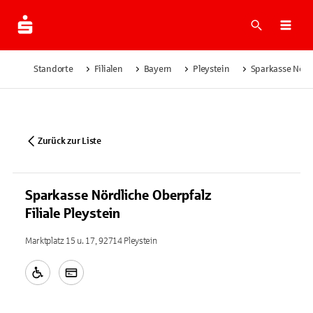
Suche
Navi
Standorte
Filialen
Bayern
Pleystein
Sparkasse Nördl
Zurück zur Liste
Sparkasse Nördliche Oberpfalz
Filiale Pleystein
Marktplatz 15 u. 17, 92714 Pleystein