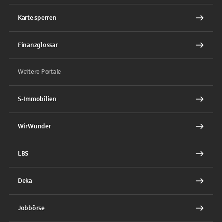
Karte sperren
Finanzglossar
Weitere Portale
S-Immobilien
WirWunder
LBS
Deka
Jobbörse