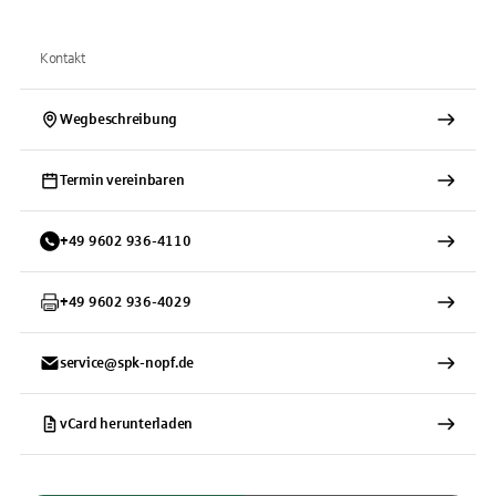
Kontakt
Wegbeschreibung
Termin vereinbaren
+
49
9602
936-4110
+
49
9602
936-4029
service@spk-nopf.de
vCard herunterladen