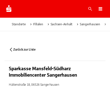
Suche
Navi
Standorte
Filialen
Sachsen-Anhalt
Sangerhausen
S
Zurück zur Liste
Sparkasse Mansfeld-Südharz
Immobiliencenter Sangerhausen
Hüttenstraße 18, 06526 Sangerhausen