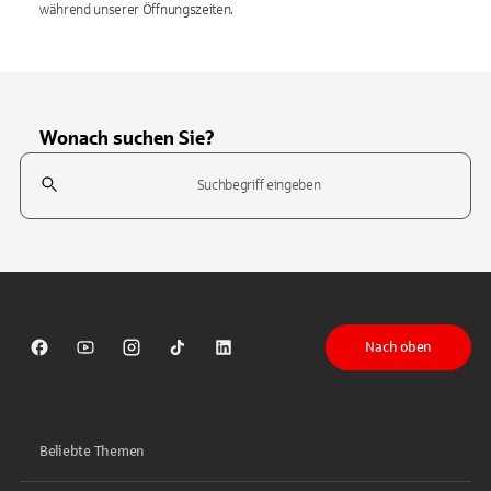
während unserer Öffnungszeiten.
Wonach suchen Sie?
Suchfeld
Tippen Sie, um nach Themen zu suchen. Verwenden Sie die Pfeil-T
Nach oben
Sparkasse auf Facebook
Sparkasse auf Youtube
Sparkasse auf Instagram
Sparkasse auf TikTok
Sparkasse auf LinkedIn
Beliebte Themen