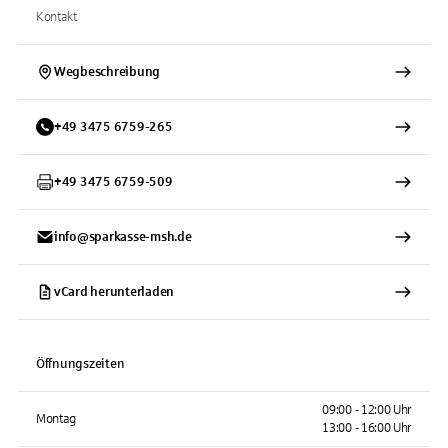
Kontakt
Wegbeschreibung
+
49
3475
6759-265
+
49
3475
6759-509
info@sparkasse-msh.de
vCard herunterladen
Öffnungszeiten
09:00 - 12:00 Uhr
Montag
13:00 - 16:00 Uhr