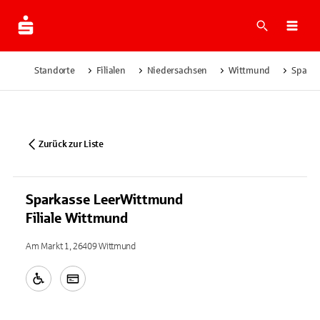
Suche
Navi
Standorte
Filialen
Niedersachsen
Wittmund
Sparka
Zurück zur Liste
Sparkasse LeerWittmund
Filiale Wittmund
Am Markt 1, 26409 Wittmund