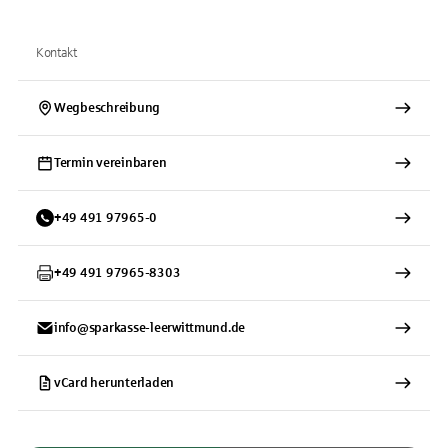
Kontakt
Wegbeschreibung
Termin vereinbaren
+
49
491
97965-0
+
49
491
97965-8303
info@sparkasse-leerwittmund.de
vCard herunterladen