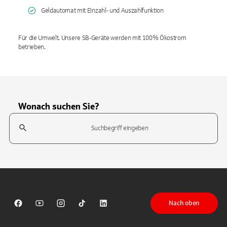
Geldautomat mit Einzahl- und Auszahlfunktion
Für die Umwelt. Unsere SB-Geräte werden mit 100% Ökostrom
betrieben.
Wonach suchen Sie?
Suchfeld
Tippen Sie, um nach Themen zu suchen. Verwenden Sie die Pfeil-T
Nach oben
Sparkasse auf Facebook
Sparkasse auf Youtube
Sparkasse auf Instagram
Sparkasse auf TikTok
Sparkasse auf LinkedIn