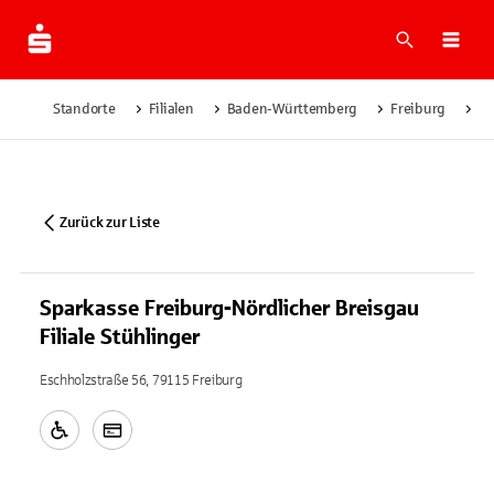
Suche
Navi
Standorte
Filialen
Baden-Württemberg
Freiburg
Sp
Zurück zur Liste
Sparkasse Freiburg-Nördlicher Breisgau
Filiale Stühlinger
Eschholzstraße 56, 79115 Freiburg