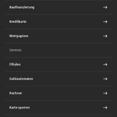
Baufinanzierung
Kreditkarte
Wertpapiere
Services
Filialen
Geldautomaten
Rechner
Karte sperren