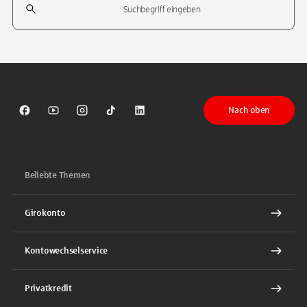
Tippen Sie, um nach Themen zu suchen. Verwenden Sie die Pfeil-T
Nach oben
Sparkasse auf Facebook
Sparkasse auf Youtube
Sparkasse auf Instagram
Sparkasse auf TikTok
Sparkasse auf LinkedIn
Beliebte Themen
Girokonto
Kontowechselservice
Privatkredit