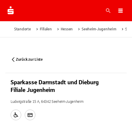
Suche
Navi
Standorte
Filialen
Hessen
Seeheim-Jugenheim
Spa
Zurück zur Liste
Sparkasse Darmstadt und Dieburg
Filiale Jugenheim
Ludwigstraße 15 A, 64342 Seeheim-Jugenheim