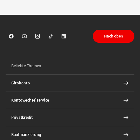
Tippen Sie, um nach Themen zu suchen. Verwenden Sie die Pfeil-T
Nach oben
Sparkasse auf Facebook
Sparkasse auf Youtube
Sparkasse auf Instagram
Sparkasse auf TikTok
Sparkasse auf LinkedIn
Beliebte Themen
Girokonto
Kontowechselservice
Privatkredit
Baufinanzierung