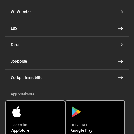
WirWunder
LBS
Deka
Jobbörse
Cockpit Immobilie
App Sparkasse
Laden im
JETZT BEI
App Store
Google Play