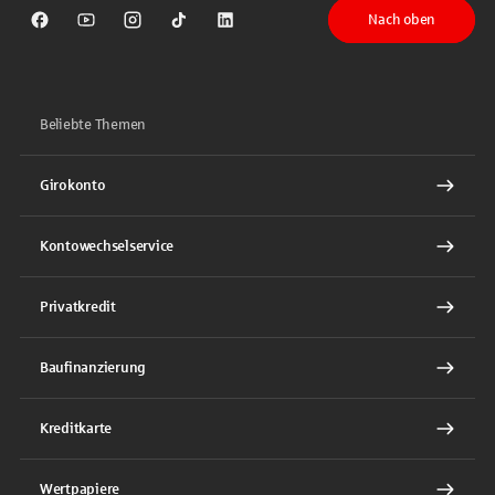
Nach oben
Sparkasse auf Facebook
Sparkasse auf Youtube
Sparkasse auf Instagram
Sparkasse auf TikTok
Sparkasse auf LinkedIn
Beliebte Themen
Girokonto
Kontowechselservice
Privatkredit
Baufinanzierung
Kreditkarte
Wertpapiere