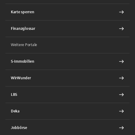
Karte sperren
Finanzglossar
Weitere Portale
S-Immobilien
WirWunder
LBS
Deka
Jobbörse