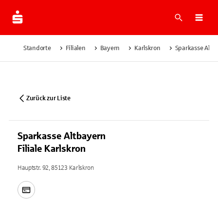
Suche
Navi
Standorte
Filialen
Bayern
Karlskron
Sparkasse Altba
Zurück zur Liste
Sparkasse Altbayern
Filiale Karlskron
Hauptstr. 92, 85123 Karlskron