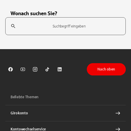
Wonach suchen Sie?
Suchfeld
Tippen Sie, um nach Themen zu suchen. Verwenden Sie die Pfeil-T
Nach oben
Sparkasse auf Facebook
Sparkasse auf Youtube
Sparkasse auf Instagram
Sparkasse auf TikTok
Sparkasse auf LinkedIn
Beliebte Themen
Girokonto
Kontowechselservice