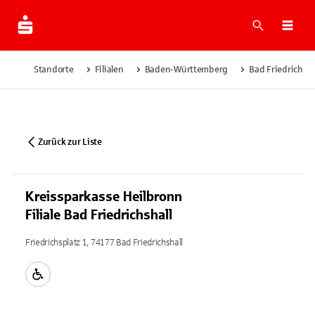
Suche
Navi
Standorte
Filialen
Baden-Württemberg
Bad Friedrichsha
Zurück zur Liste
Kreissparkasse Heilbronn
Filiale Bad Friedrichshall
Friedrichsplatz 1, 74177 Bad Friedrichshall