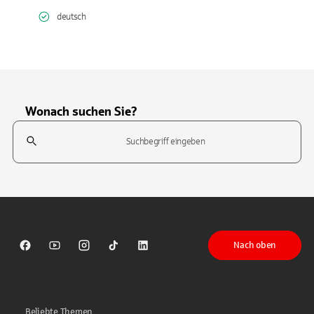
deutsch
Wonach suchen Sie?
Suchfeld
Tippen Sie, um nach Themen zu suchen. Verwenden Sie die Pfeil-T
Nach oben
Sparkasse auf Facebook
Sparkasse auf Youtube
Sparkasse auf Instagram
Sparkasse auf TikTok
Sparkasse auf LinkedIn
Beliebte Themen