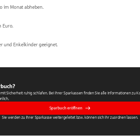
ro im Monat abheben.
n Euro.
der und Enkelkinder geeignet.
rbuch?
ie mit Sicherheit ruhig schlafen. Bei Ihrer Sparkassen finden Sie alle Informationen zu
nlich.
Sparbuch eröffnen
Sie werden zu Ihrer Sparkasse weitergeleitet bzw. können sich ihr zuordnen lassen.