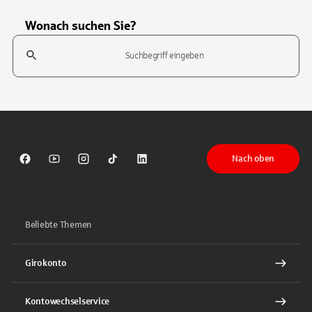
Wonach suchen Sie?
Suchfeld
Tippen Sie, um nach Themen zu suchen. Verwenden Sie die Pfeil-T
Nach oben
Sparkasse auf Facebook
Sparkasse auf Youtube
Sparkasse auf Instagram
Sparkasse auf TikTok
Sparkasse auf LinkedIn
Beliebte Themen
Girokonto
Kontowechselservice