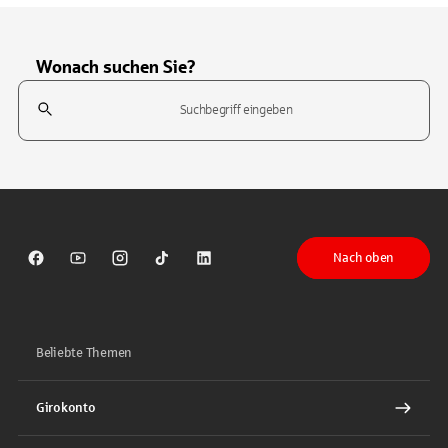
Wonach suchen Sie?
Suchfeld
Tippen Sie, um nach Themen zu suchen. Verwenden Sie die Pfeil-T
Nach oben
Sparkasse auf Facebook
Sparkasse auf Youtube
Sparkasse auf Instagram
Sparkasse auf TikTok
Sparkasse auf LinkedIn
Beliebte Themen
Girokonto