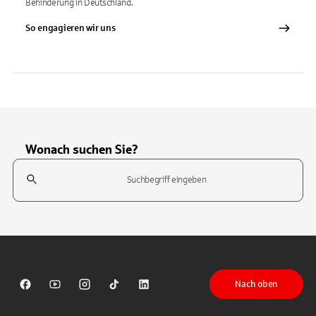
Behinderung in Deutschland.
So engagieren wir uns
Wonach suchen Sie?
Suchfeld
Tippen Sie, um nach Themen zu suchen. Verwenden Sie die Pfeil-T
Nach oben
Sparkasse auf Facebook
Sparkasse auf Youtube
Sparkasse auf Instagram
Sparkasse auf TikTok
Sparkasse auf LinkedIn