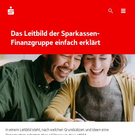
Suche
Navi
Das Leitbild der Sparkassen-
Finanzgruppe einfach erklärt
In einem Leitbild steht, nach welchen Grundsätzen und Ideen eine