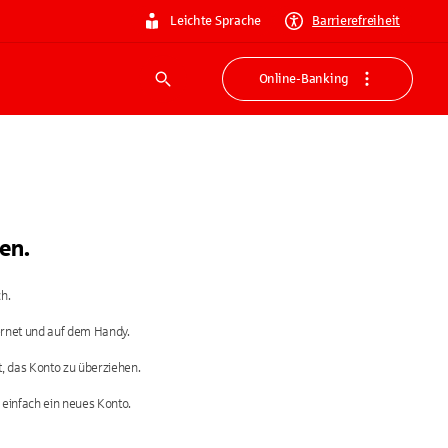
Leichte Sprache
Barrierefreiheit
Online-Banking
Suche
en.
h.
ernet und auf dem Handy.
t, das Konto zu überziehen.
einfach ein neues Konto.