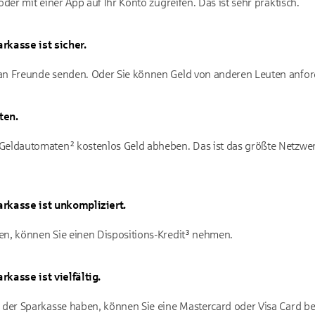
oder mit einer App auf Ihr Konto zugreifen. Das ist sehr praktisch.
rkasse ist sicher.
an Freunde senden. Oder Sie können Geld von anderen Leuten anfor
ten.
Geldautomaten² kostenlos Geld abheben. Das ist das größte Netzwe
arkasse ist unkompliziert.
en, können Sie einen Dispositions-Kredit³ nehmen.
kasse ist vielfältig.
i der Sparkasse haben, können Sie eine Mastercard oder Visa Card b