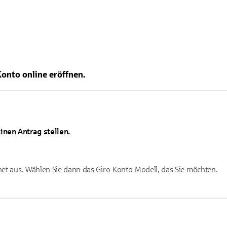
e-Videos
ttelt, soweit dies für die Einbindung von YouTube erforderlich ist. Informationen fin
lauben
urch Google haben wir keinen Einfluss. Google übermittelt Ihre Daten möglicherweise
(z. B. USA). Informationen finden Sie
in der Google-Datenschutzerklärung.
Konto online eröffnen.
inen Antrag stellen.
rnet aus. Wählen Sie dann das Giro-Konto-Modell, das Sie möchten.