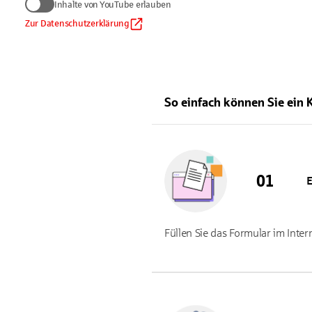
Inhalte von YouTube erlauben
zum Anzeigen von YouTub
Daten werden nur an Google übermi
Zur Datenschutzerklärung
Inhalte von YouTube er
Datenschutzhinweis
.
Auf die Verarbeitung der Daten d
gleichwertiges Datenschutzniveau 
So einfach können Sie ein 
E
Füllen Sie das Formular im Inte