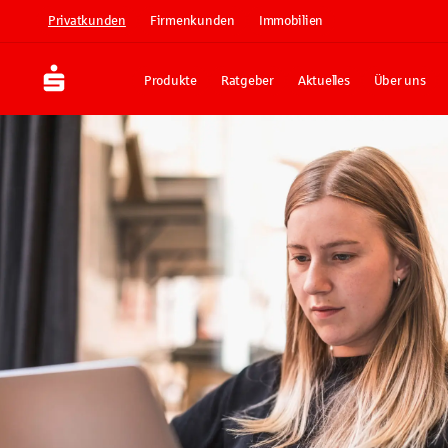
Privatkunden
Firmenkunden
Immobilien
Produkte
Ratgeber
Aktuelles
Über uns