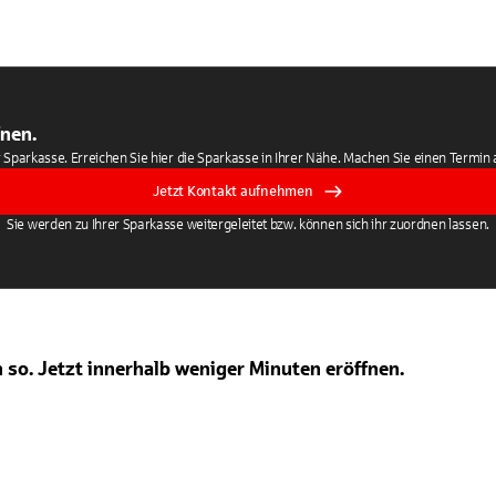
fnen.
r Sparkasse. Erreichen Sie hier die Sparkasse in Ihrer Nähe. Machen Sie einen Termin 
Jetzt Kontakt aufnehmen
Sie werden zu Ihrer Sparkasse weitergeleitet bzw. können sich ihr zuordnen lassen.
h so. Jetzt innerhalb weniger Minuten eröffnen.
 Zustimmung