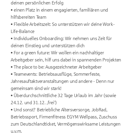
deinen persönlichen Erfolg
• einen Platz in einem engagierten, familiären und
hilfsbereiten Team
• Flexible Arbeitszeit: So unterstützen wir deine Work-
Life-Balance
• Individuelles Onboarding: Wir nehmen uns Zeit für
deinen Einstieg und unterstützen dich
• For a green future: Wir wollen ein nachhaltiger
Arbeitgeber sein, hilf uns dabei in spannenden Projekten
• The place to be: Ausgezeichneter Arbeitgeber
• Teamevents: Betriebsausflüge, Sommerfeste,
Jahresauftaktveranstaltungen und andere - Denn nur
gemeinsam sind wir stark!
• Überdurchschnittliche 32 Tage Urlaub im Jahr (sowie
24.12. und 31.12. ‚frei‘)
• Und sonst? Betriebliche Altersversorge, JobRad,
Betriebssport, Firmenfitness EGYM Wellpass, Zuschuss
zum Deutschlandticket, Vermögenswirksame Leistungen
u.v.m.