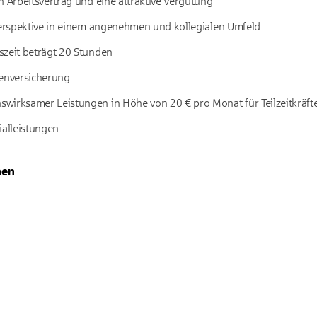
n Arbeitsvertrag und eine attraktive Vergütung
 Perspektive in einem angenehmen und kollegialen Umfeld
szeit beträgt 20 Stunden
kenversicherung
wirksamer Leistungen in Höhe von 20 € pro Monat für Teilzeitkräft
ialleistungen
nen