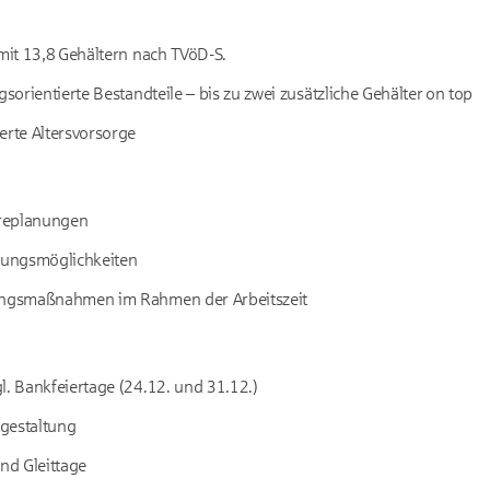
 mit 13,8 Gehältern nach TVöD-S.
gsorientierte Bestandteile – bis zu zwei zusätzliche Gehälter on top
erte Altersvorsorge
ereplanungen
ldungsmöglichkeiten
dungsmaßnahmen im Rahmen der Arbeitszeit
l. Bankfeiertage (24.12. und 31.12.)
tgestaltung
und Gleittage