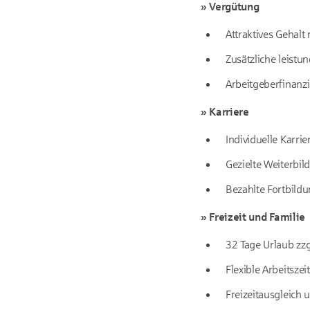
» Vergütung
Attraktives Gehalt
Zusätzliche leistun
Arbeitgeberfinanzi
» Karriere
Individuelle Karri
Gezielte Weiterbi
Bezahlte Fortbil
» Freizeit und Familie
32 Tage Urlaub zzg
Flexible Arbeitszei
Freizeitausgleich 