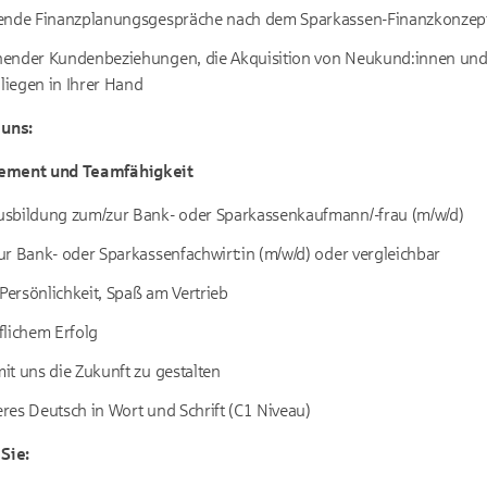
sende Finanzplanungsgespräche nach dem Sparkassen-Finanzkonzep
ender Kundenbeziehungen, die Akquisition von Neukund:innen und 
iegen in Ihrer Hand
uns:
gement und Teamfähigkeit
sbildung zum/zur Bank- oder Sparkassenkaufmann/-frau (m/w/d)
r Bank- oder Sparkassenfachwirt:in (m/w/d) oder vergleichbar
ersönlichkeit, Spaß am Vertrieb
flichem Erfolg
t uns die Zukunft zu gestalten
res Deutsch in Wort und Schrift (C1 Niveau)
Sie: