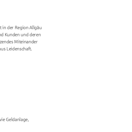
t in der Region Allgäu
 und Kunden und deren
ätzendes Miteinander
aus Leidenschaft.
wie Geldanlage,