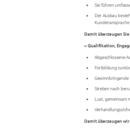
Sie führen umfas
Der Ausbau besteh
Kundenansprache l
Damit überzeugen Sie 
» Qualifikation, Enga
Abgeschlossene Au
Fortbildung zum/zu
Gewinnbringende P
Streben nach beru
Lust, gemeinsam mi
Verhandlungssiche
Damit überzeugen wir 