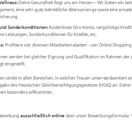
Wellness:
Deine Gesundheit liegt uns am Herzen – Wir bieten ein betr
ment, eine sehr gute betriebliche Altersvorsorge sowie eine privat
sicherung
und Sonderkonditionen:
Kostenloses Giro-Konto, vergünstige Kredi
 Leistungen, Sonderkonditionen für Kredite, etc.
s:
Profitiere von diversen Mitarbeiterrabatten - von Online Shopping 
nen werden bei gleicher Eignung und Qualifikation im Rahmen der 
 eingestellt.
n strebt in allen Bereichen, in welchen Frauen unterrepräsentiert s
gabe des Hessischen Gleichberechtigungsgesetzes (HGIG) an. Dahe
chen besonders willkommen.
 Bewerbung
ausschließlich online
über unser Bewerbungsformular. 