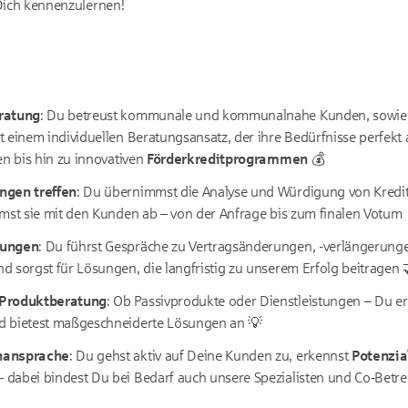
Dich kennenzulernen!
ratung
: Du betreust kommunale und kommunalnahe Kunden, sowie 
 einem individuellen Beratungsansatz, der ihre Bedürfnisse perfekt
en bis hin zu innovativen
Förderkreditprogrammen
💰
ngen treffen
: Du übernimmst die Analyse und Würdigung von Kredit
mmst sie mit den Kunden ab – von der Anfrage bis zum finalen Votum
lungen
: Du führst Gespräche zu Vertragsänderungen, -verlängerun
 sorgst für Lösungen, die langfristig zu unserem Erfolg beitragen 
 Produktberatung
: Ob Passivprodukte oder Dienstleistungen – Du e
d bietest maßgeschneiderte Lösungen an 💡
nansprache
: Du gehst aktiv auf Deine Kunden zu, erkennst
Potenzia
– dabei bindest Du bei Bedarf auch unsere Spezialisten und Co-Betre