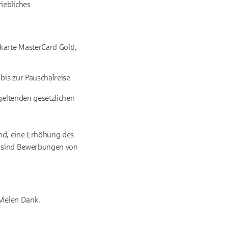
iebliches
e
tkarte MasterCard Gold,
bis zur Pauschalreise
geltenden gesetzlichen
ind, eine Erhöhung des
r sind Bewerbungen von
Vielen Dank.