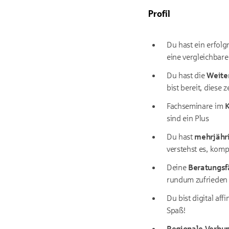
Profil
Du hast ein erfol
eine vergleichbare
Du hast die
Weiter
bist bereit, diese 
Fachseminare im
K
sind ein Plus
Du hast
mehrjähr
verstehst es, komp
Deine
Beratungsf
rundum zufrieden 
Du bist digital aff
Spaß!
Regionale Verbu