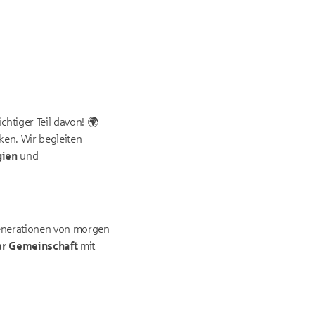
htiger Teil davon! 🌍
ken. Wir begleiten
gien
und
Generationen von morgen
her Gemeinschaft
mit