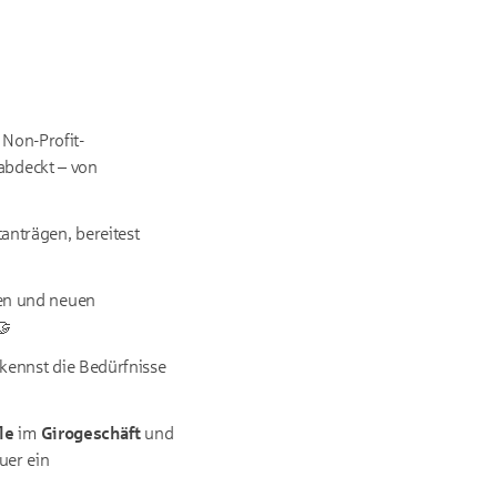
Non-Profit-
 abdeckt – von
anträgen, bereitest
gen und neuen
🤝
rkennst die Bedürfnisse
le
im
Girogeschäft
und
uer ein