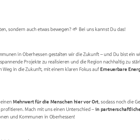
eiten, sondern auch etwas bewegen? 🌱 Bei uns kannst Du das!
nen in Oberhessen gestalten wir die Zukunft – und Du bist ein wic
, spannende Projekte zu realisieren und die Region nachhaltig zu stär
m Weg in die Zukunft, mit einem klaren Fokus auf
Erneuerbare Ener
 einen
Mehrwert
für die Menschen hier vor Ort
, sodass noch die 
rofitieren. Mach mit uns einen Unterschied –
in partnerschaftlic
utionen und Kommunen in Oberhessen!