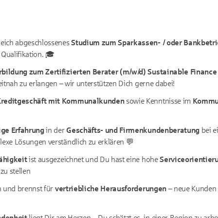
greich abgeschlossenes
Studium zum Sparkassen- / oder Bankbetri
 Qualifikation. 🎓
bildung zum Zertifizierten Berater (m/w/d) Sustainable Finance
zeitnah zu erlangen – wir unterstützen Dich gerne dabei!
reditgeschäft mit Kommunalkunden
sowie Kenntnisse im
Kommun
ige Erfahrung
in der
Geschäfts- und Firmenkundenberatung
bei e
lexe Lösungen verständlich zu erklären 💬
ähigkeit
ist ausgezeichnet und Du hast eine hohe
Serviceorientier
zu stellen
in und brennst für
vertriebliche Herausforderungen
– neue Kunden 
ndenheit
liegt Dir am Herzen – Du schätzt es, in einer Region zu arbe