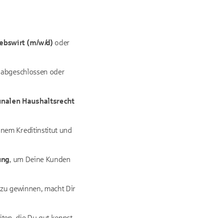
ebswirt (m/w/d)
oder
abgeschlossen oder
alen Haushaltsrecht
inem Kreditinstitut und
ung
, um Deine Kunden
zu gewinnen, macht Dir
iten, die Du gut kennst