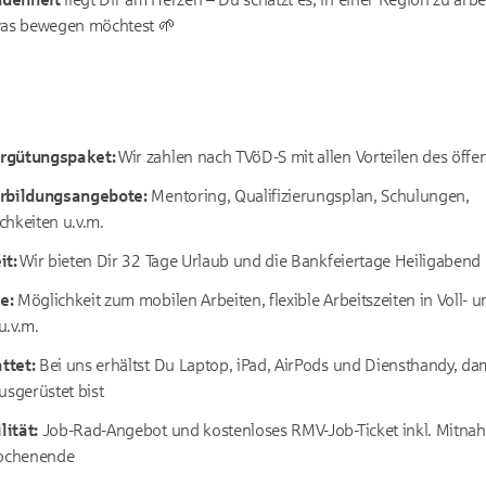
was bewegen möchtest 🌱
ergütungspaket:
Wir zahlen nach TVöD-S mit allen Vorteilen des öffe
erbildungsangebote:
Mentoring, Qualifizierungsplan, Schulungen,
chkeiten u.v.m.
it:
Wir bieten Dir 32 Tage Urlaub und die Bankfeiertage Heiligabend 
e:
Möglichkeit zum mobilen Arbeiten, flexible Arbeitszeiten in Voll- un
u.v.m.
ttet:
Bei uns erhältst Du Laptop, iPad, AirPods und Diensthandy, da
usgerüstet bist
ität:
Job-Rad-Angebot und kostenloses RMV-Job-Ticket inkl. Mitna
ochenende