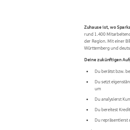
Zuhause ist, wo Sparka
rund 1.400 Mitarbeitend
der Region. Mit einer 
Württemberg und deutsc
Deine zukünftigen Au
Du berätst bzw. b
Du setzt eigenstä
um
Du analysierst Kun
Du bereitest Kredi
Du repräsentierst