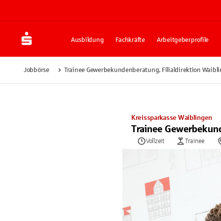
Ausbildung
Fachkräfte
Arbeitgeberprofile
Jobbörse
Trainee Gewerbekundenberatung, Filialdirektion Waibl
Kreissparkasse Waiblingen
Trainee Gewerbekunde
Vollzeit
Trainee