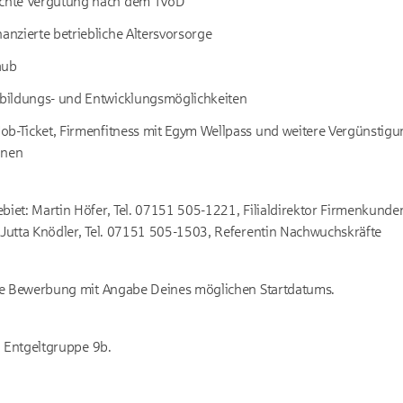
echte Vergütung nach dem TVöD
nanzierte betriebliche Altersvorsorge
aub
erbildungs- und Entwicklungsmöglichkeiten
 Job-Ticket, Firmenfitness mit Egym Wellpass und weitere Vergünstig
onen
iet: Martin Höfer, Tel. 07151 505-1221, Filialdirektor Firmenkunde
Jutta Knödler, Tel. 07151 505-1503, Referentin Nachwuchskräfte
ne Bewerbung mit Angabe Deines möglichen Startdatums.
n Entgeltgruppe 9b.