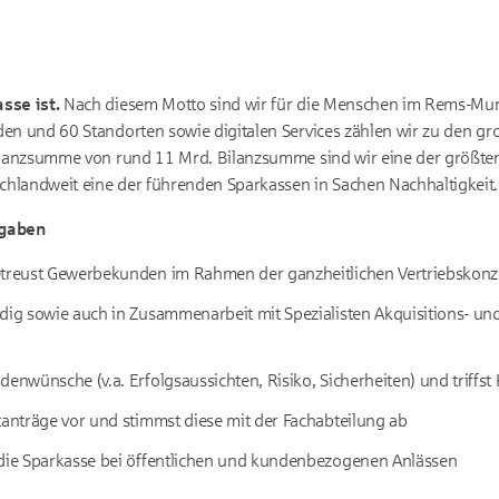
sse ist.
Nach diesem Motto sind wir für die Menschen im Rems-Murr
en und 60 Standorten sowie digitalen Services zählen wir zu den g
Bilanzsumme von rund 11 Mrd. Bilanzsumme sind wir eine der größte
hlandweit eine der führenden Sparkassen in Sachen Nachhaltigkeit.
fgaben
etreust Gewerbekunden im Rahmen der ganzheitlichen Vertriebskon
ndig sowie auch in Zusammenarbeit mit Spezialisten Akquisitions- 
denwünsche (v.a. Erfolgsaussichten, Risiko, Sicherheiten) und triffs
tanträge vor und stimmst diese mit der Fachabteilung ab
 die Sparkasse bei öffentlichen und kundenbezogenen Anlässen