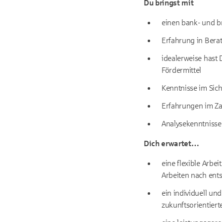
Du bringst mit
einen bank- und b
Erfahrung in Bera
idealerweise hast 
Fördermittel
Kenntnisse im Sic
Erfahrungen im Z
Analysekenntnisse 
Dich erwartet…
eine flexible Arbe
Arbeiten nach en
ein individuell un
zukunftsorientier