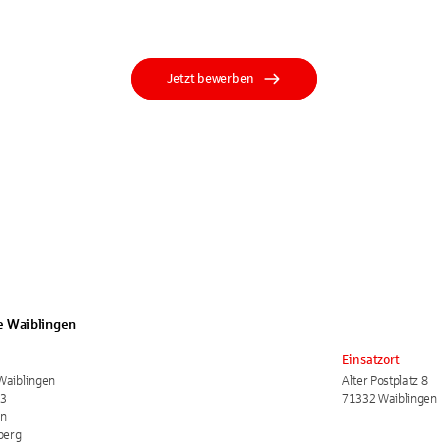
Jetzt bewerben
e Waiblingen
Einsatzort
Waiblingen
Alter Postplatz 8
13
71332 Waiblingen
en
berg