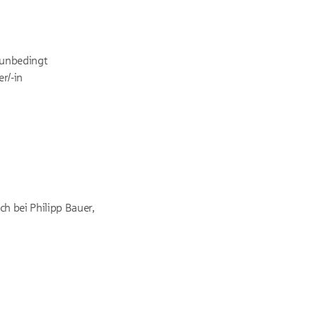
 unbedingt
r/-in
h bei Philipp Bauer,