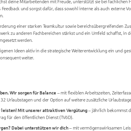
hst deine Mitarbeitenden mit Freude, unterstützt sie bei fachlichen
s Feedback und sorgst dafür, dass sowohl interne als auch externe V
n.
 Förderung einer starken Teamkultur sowie bereichsübergreifenden Z
erk zu anderen Fachbereichen stärkst und ein Umfeld schaffst, in d
gesetzt werden.
igenen Ideen aktiv in die strategische Weiterentwicklung ein und ges
konsequent weiter.
ben. Wir sorgen für Balance –
mit flexiblen Arbeitszeiten, Zeiterfas
32 Urlaubstagen und der Option auf weitere zusätzliche Urlaubstage
 leisten! Mit unserer attraktiven Vergütung –
jährlich bekommst du
rag für den öffentlichen Dienst (TVöD).
gen? Dabei unterstützen wir dich –
mit vermögenswirksamen Leist