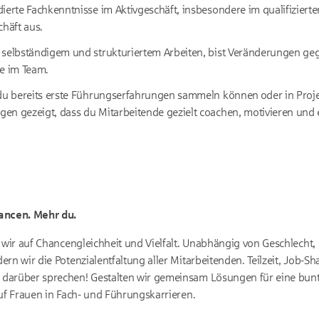
ierte Fachkenntnisse im Aktivgeschäft, insbesondere im qualifizier
chäft aus.
 selbständigem und strukturiertem Arbeiten, bist Veränderungen g
ne im Team.
 du bereits erste Führungserfahrungen sammeln können oder in Proje
n gezeigt, dass du Mitarbeitende gezielt coachen, motivieren und e
ancen. Mehr du.
n wir auf Chancengleichheit und Vielfalt. Unabhängig von Geschlecht,
rn wir die Potenzialentfaltung aller Mitarbeitenden. Teilzeit, Job-Sh
darüber sprechen! Gestalten wir gemeinsam Lösungen für eine bunt
auf Frauen in Fach- und Führungskarrieren.