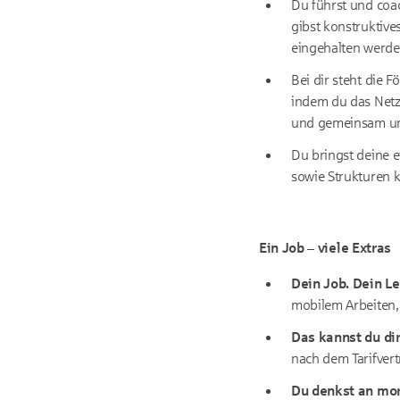
Du führst und coac
gibst konstruktive
eingehalten werde
Bei dir steht die
indem du das Netzw
und gemeinsam um
Du bringst deine e
sowie Strukturen 
Ein Job – viele Extras
Dein Job. Dein Le
mobilem Arbeiten, 
Das kannst du dir
nach dem Tarifvert
Du denkst an mor