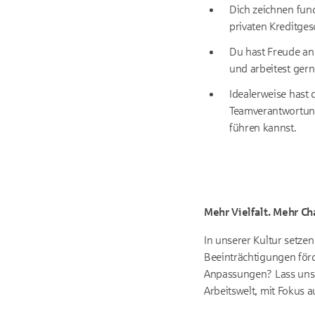
Dich zeichnen fund
privaten Kreditges
Du hast Freude an
und arbeitest ger
Idealerweise hast
Teamverantwortunge
führen kannst.
Mehr Vielfalt. Mehr Ch
In unserer Kultur setze
Beeinträchtigungen förde
Anpassungen? Lass uns 
Arbeitswelt, mit Fokus 