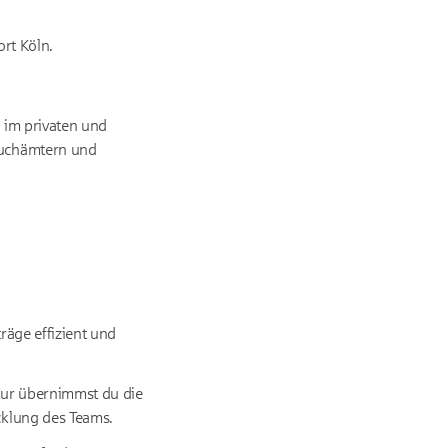
rt Köln.
 im privaten und
buchämtern und
räge effizient und
ltur übernimmst du die
icklung des Teams.