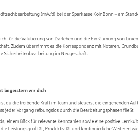
editsachbearbeitung (m/w/d) bei der Sparkasse KölnBonn – am Stando
lich für die Valutierung von Darlehen und die Einräumung von Linien
chäft. Zudem übernimmt es die Korrespondenz mit Notaren, Grund
ie Sicherheitenbearbeitung im Neugeschäft.
t begeistern wir dich
 bist du die treibende Kraft im Team und steuerst die eingehenden Auft
dass jeder Vorgang reibungslos durch die Bearbeitungsphasen fließt.
ds, einem Blick für relevante Kennzahlen sowie eine positive Lernku
die Leistungsqualität, Produktivität und kontinuierliche Weiterentw