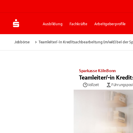
Ausbildung
Fachkräfte
Arbeitgeberprofile
Jobbörse
Teamleiter/-in Kreditsachbearbeitung (m/w/d) bei der 
Sparkasse KölnBonn
Teamleiter/-in Kred
Vollzeit
Führungsposi