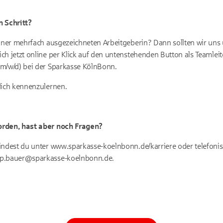
n Schritt?
einer mehrfach ausgezeichneten Arbeitgeberin? Dann sollten wir uns
h jetzt online per Klick auf den untenstehenden Button als Teamleite
(m/w/d) bei der Sparkasse KölnBonn.
dich kennenzulernen.
orden, hast aber noch Fragen?
indest du unter www.sparkasse-koelnbonn.de/karriere oder telefonisc
pp.bauer@sparkasse-koelnbonn.de.