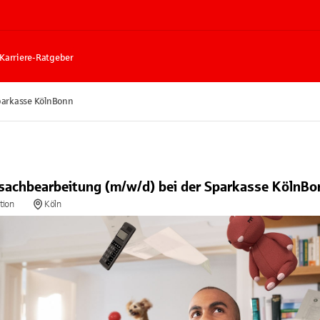
Karriere-Ratgeber
Sparkasse KölnBonn
itsachbearbeitung (m/w/d) bei der Sparkasse KölnBo
tion
Köln