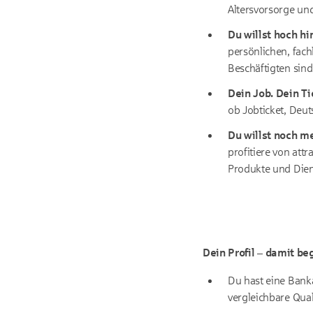
Altersvorsorge u
Du willst hoch hi
persönlichen, fach
Beschäftigten sind
Dein Job. Dein T
ob Jobticket, Deut
Du willst noch me
profitiere von att
Produkte und Dien
Dein Profil – damit be
Du hast eine Bank
vergleichbare Qual