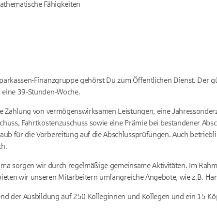
athematische Fähigkeiten
Sparkassen-Finanzgruppe gehörst Du zum Öffentlichen Dienst. Der gült
h eine 39-Stunden-Woche.
 die Zahlung von vermögenswirksamen Leistungen, eine Jahressonder
schuss, Fahrtkostenzuschuss sowie eine Prämie bei bestandener Abs
ub für die Vorbereitung auf die Abschlussprüfungen. Auch betrieblic
ch.
lima sorgen wir durch regelmäßige gemeinsame Aktivitäten. Im Rahm
eten wir unseren Mitarbeitern umfangreiche Angebote, wie z.B. Hans
rend der Ausbildung auf 250 Kolleginnen und Kollegen und ein 15 K