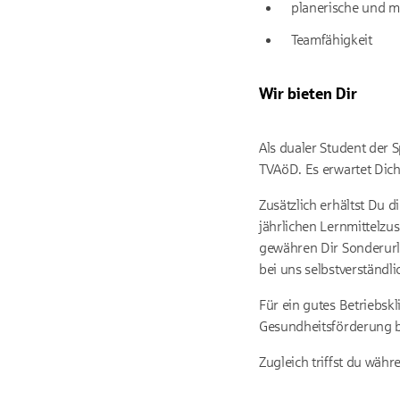
planerische und m
Teamfähigkeit
Wir bieten Dir
Als dualer Student der 
TVAöD. Es erwartet Dic
Zusätzlich erhältst Du
jährlichen Lernmittelzu
gewähren Dir Sonderurla
bei uns selbstverständli
Für ein gutes Betriebsk
Gesundheitsförderung bi
Zugleich triffst du wäh