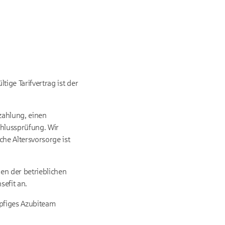
ige Tarifvertrag ist der
zahlung, einen
chlussprüfung. Wir
he Altersvorsorge ist
en der betrieblichen
efit an.
öpfiges Azubiteam