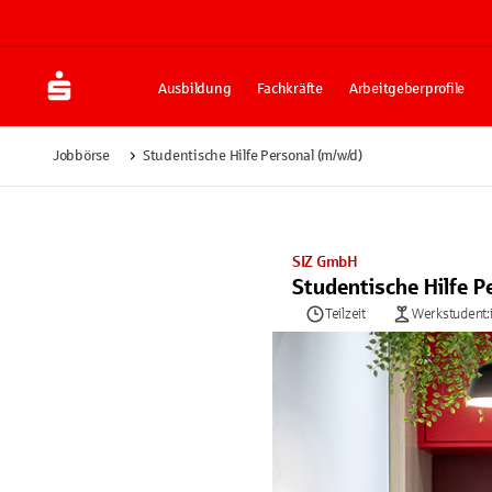
Ausbildung
Fachkräfte
Arbeitgeberprofile
Jobbörse
Studentische Hilfe Personal (m/w/d)
SIZ GmbH
Studentische Hilfe P
Teilzeit
Werkstudent: