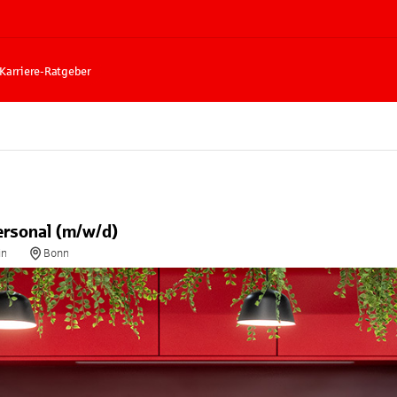
Karriere-Ratgeber
ersonal (m/w/d)
in
Bonn