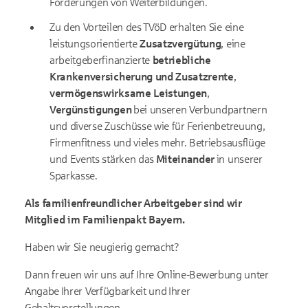
Förderungen von Weiterbildungen.
Zu den Vorteilen des TVöD erhalten Sie eine
leistungsorientierte
Zusatzvergütung
, eine
arbeitgeberfinanzierte
betriebliche
Krankenversicherung und Zusatzrente
,
vermögenswirksame Leistungen
,
Vergünstigungen
bei unseren Verbundpartnern
und diverse Zuschüsse wie für Ferienbetreuung,
Firmenfitness und vieles mehr. Betriebsausflüge
und Events stärken das
Miteinander
in unserer
Sparkasse.
Als familienfreundlicher Arbeitgeber sind wir
Mitglied im Familienpakt Bayern.
Haben wir Sie neugierig gemacht?
Dann freuen wir uns auf Ihre Online-Bewerbung unter
Angabe Ihrer Verfügbarkeit und Ihrer
Gehaltsvorstellungen.