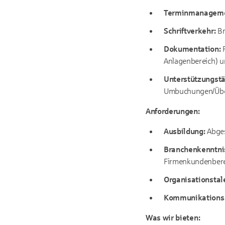
Terminmanageme
Schriftverkehr:
Br
Dokumentation:
P
Anlagenbereich) 
Unterstützungstä
Umbuchungen/Über
Anforderungen:
Ausbildung:
Abges
Branchenkenntni
Firmenkundenberei
Organisationstal
Kommunikationss
Was wir bieten: