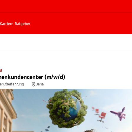
Karriere-Ratgeber
nd
rmenkundencenter (m/w/d)
Berufserfahrung
Jena