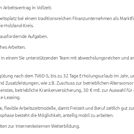
 Arbeitsvertrag in Vollzeit.
eitsplatz bei einem traditionsreichen Finanzunternehmen als Marktf
e-Holzland-Kreis.
erausfordernde Aufgaben.
hes Arbeiten.
t in einem Sie unterstützenden Team mit abwechslungsreichen und a
ergütung nach dem TVöD-S, bis zu 32 Tage Erholungsurlaub im Jahr, 
 und Zusatzleistungen, wie z.B. Zuschuss zur betrieblichen Altersvors
ienstes, betriebliche Krankenversicherung, 30 € mtl. zur Auswahl für 
ke-Leasing.
e, flexible Arbeitszeitmodelle, damit Freizeit und Beruf zeitlich gu
sphase besteht die Möglichkeit, anteilig mobil zu arbeiten.
ten zur internen/externen Weiterbildung.