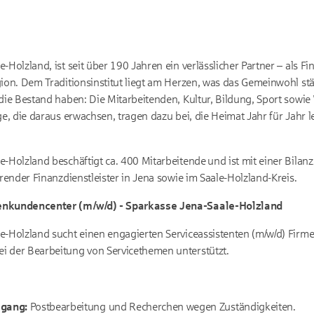
-Holzland, ist seit über 190 Jahren ein verlässlicher Partner – als F
ion. Dem Traditionsinstitut liegt am Herzen, was das Gemeinwohl stär
 die Bestand haben: Die Mitarbeitenden, Kultur, Bildung, Sport sowie
ge, die daraus erwachsen, tragen dazu bei, die Heimat Jahr für Jahr 
e-Holzland beschäftigt ca. 400 Mitarbeitende und ist mit einer Bila
hrender Finanzdienstleister in Jena sowie im Saale-Holzland-Kreis.
enkundencenter (m/w/d) - Sparkasse Jena-Saale-Holzland
e-Holzland sucht einen engagierten Serviceassistenten (m/w/d) Fir
i der Bearbeitung von Servicethemen unterstützt.
sgang:
Postbearbeitung und Recherchen wegen Zuständigkeiten.