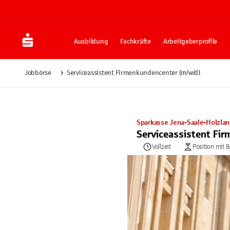
Ausbildung
Fachkräfte
Arbeitgeberprofile
Jobbörse
Serviceassistent Firmenkundencenter (m/w/d)
Sparkasse Jena-Saale-Holzla
Serviceassistent Fi
Vollzeit
Position mit 