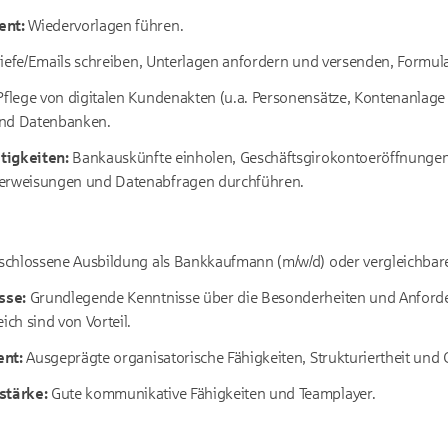
nt:
Wiedervorlagen führen.
iefe/Emails schreiben, Unterlagen anfordern und versenden, Formula
flege von digitalen Kundenakten (u.a. Personensätze, Kontenanlage 
und Datenbanken.
tigkeiten:
Bankauskünfte einholen, Geschäftsgirokontoeröffnungen
weisungen und Datenabfragen durchführen.
chlossene Ausbildung als Bankkaufmann (m/w/d) oder vergleichbare
sse:
Grundlegende Kenntnisse über die Besonderheiten und Anford
ch sind von Vorteil.
ent:
Ausgeprägte organisatorische Fähigkeiten, Strukturiertheit und 
tärke:
Gute kommunikative Fähigkeiten und Teamplayer.