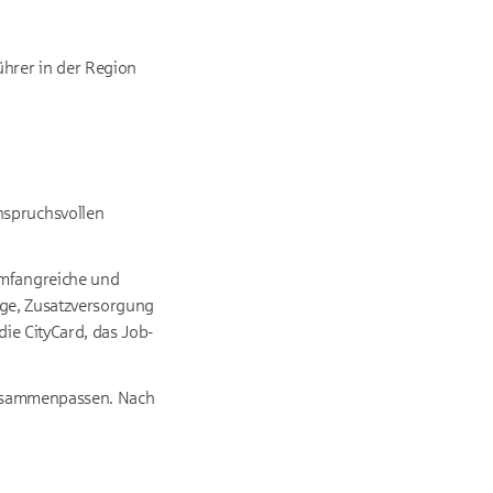
ührer in der Region
nspruchsvollen
umfangreiche und
orge, Zusatzversorgung
die CityCard, das Job-
t zusammenpassen. Nach