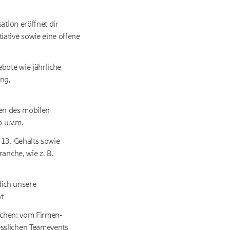
ation eröffnet dir
ative sowie eine offene
bote wie jährliche
ung,
ten des mobilen
b u.v.m.
 13. Gehalts sowie
anche, wie z. B.
dich unsere
t
machen: vom Firmen-
esslichen Teamevents