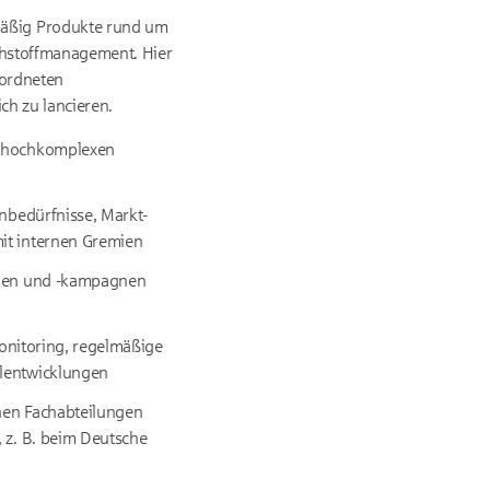
mäßig Produkte rund um
ohstoffmanagement. Hier
eordneten
ch zu lancieren.
en hochkomplexen
enbedürfnisse, Markt-
it internen Gremien
ahmen und -kampagnen
Monitoring, regelmäßige
hlentwicklungen
nen Fachabteilungen
, z. B. beim Deutsche