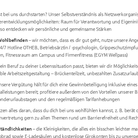
st bei uns durchstarten? Unser Selbstverständnis als Netzwerkorganis
terentwicklungsmöglichkeiten: Raum für Verantwortung und Eigeniniti
 so entdecken wir persönliche und gemeinsame Stärken
Wohlbefinden
– wir möchten, dass es dir gut geht, nutze unsere Ange
4/7 Hotline OTHEB, Betriebsärztin / -psychologin, Grippeschutzimpf
n, Fitnessraum am Campus und Firmenfitness (EGYM Wellpass)
ein Beruf zu deiner Lebenssituation passt, bieten wir dir Möglichkei
ible Arbeitszeitgestaltung – Brückenteilzeit, unbezahlten Zusatzurlau
sere Vergütung hält für dich eine Gewinnbeteiligung inklusive eines
lleistungen bereit; profitiere außerdem von den Vorteilen unserer Br
Sonderurlaubstagen und den regelmäßigen Tarifanhebungen
tzen alles daran, dass du dich bei uns wohlfühlen kannst, z. B. berät 
vertretung gern zu allen Themen rund um Barrierefreiheit und Rech
ständlichkeiten
– die Kleinigkeiten, die alles ein bisschen leichter 
obrad sowie E-Ladesäulen und kostenlose Girokonten bis zu unverg