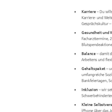
Karriere
– Du will
Karriere- und Wei
Gesprächskultur –
Gesundheit und 
Facharzttermine, 2
Blutspendeaktione
Balanc
e
– damit d
Arbeitens und flex
Gehaltspaket
– un
umfangreiche Sozia
Bankfeiertagen, 
Inklusion
– wir se
Schwerbehinderten
Kleine Selbstver
iPhone über das J