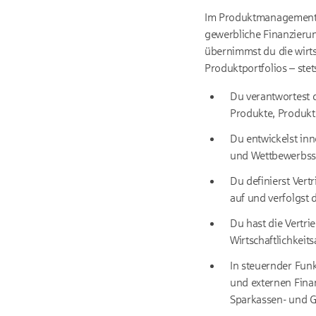
Im Produktmanagement 
gewerbliche Finanzieru
übernimmst du die wirts
Produktportfolios – stet
Du verantwortest 
Produkte, Produktp
Du entwickelst inn
und Wettbewerbssi
Du definierst Ver
auf und verfolgst
Du hast die Vertri
Wirtschaftlichkei
In steuernder Fun
und externen Finan
Sparkassen- und 