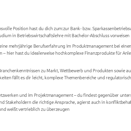
svolle Position hast du dich zum:zur Bank- bzw. Sparkassenbetriebswir
udium in Betriebswirtschaftslehre mit Bachelor-Abschluss vorweisen
deine mehrjährige Berufserfahrung im Produktmanagement bei einem
 – hier hast du idealerweise hochkomplexe Finanzprodukte für Anl
Branchenkenntnissen zu Markt, Wettbewerb und Produkten sowie a
keiten fällt es dir leicht, komplexe Themenbereiche und regulatoris
Netzwerken und im Projektmanagement – du findest gegenüber unter
Stakeholdern die richtige Ansprache, agierst auch in konfliktbehaf
und weißt vertrieblich zu überzeugen