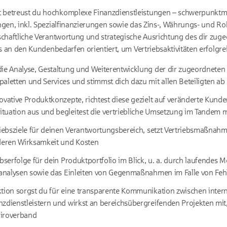
betreust du hochkomplexe Finanzdienstleistungen – schwerpunkt
ngen, inkl. Spezialfinanzierungen sowie das Zins-, Währungs- und R
chaftliche Verantwortung und strategische Ausrichtung des dir zug
s an den Kundenbedarfen orientiert, um Vertriebsaktivitäten erfolgrei
die Analyse, Gestaltung und Weiterentwicklung der dir zugeordnet
aletten und Services und stimmst dich dazu mit allen Beteiligten ab
ovative Produktkonzepte, richtest diese gezielt auf veränderte Kund
tuation aus und begleitest die vertriebliche Umsetzung im Tandem m
triebsziele für deinen Verantwortungsbereich, setzt Vertriebsmaßn
 deren Wirksamkeit und Kosten
ebserfolge für dein Produktportfolio im Blick, u. a. durch laufendes 
tsanalysen sowie das Einleiten von Gegenmaßnahmen im Falle von Fe
ktion sorgst du für eine transparente Kommunikation zwischen inter
zdienstleistern und wirkst an bereichsübergreifenden Projekten mit
Giroverband