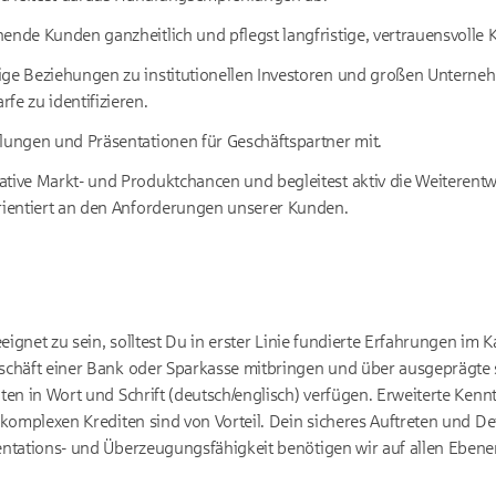
hende Kunden ganzheitlich und pflegst langfristige, vertrauensvoll
ige Beziehungen zu institutionellen Investoren und großen Unterneh
fe zu identifizieren.
lungen und Präsentationen für Geschäftspartner mit.
ative Markt- und Produktchancen und begleitest aktiv die Weiterent
orientiert an den Anforderungen unserer Kunden.
eignet zu sein, solltest Du in erster Linie fundierte Erfahrungen im 
chäft einer Bank oder Sparkasse mitbringen und über ausgeprägte 
en in Wort und Schrift (deutsch/englisch) verfügen. Erweiterte Kennt
komplexen Krediten sind von Vorteil. Dein sicheres Auftreten und D
tations- und Überzeugungsfähigkeit benötigen wir auf allen Ebenen