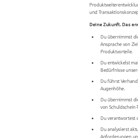
Produktweiterentwicklun
und Transaktionskonzep
Deine Zukunft. Das erw
Du übernimmst die
Ansprache von Zie
Produktvorteile.
Du entwickelst ma
Bedürfnisse unser
Du führst Verhand
Augenhöhe.
Du übernimmst die
von Schuldschein-T
Du verantwortest 
Du analysierst ak
Anforderungen un