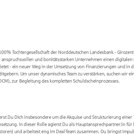
100% Tochtergesellschaft der Norddeutschen Landesbank - Girozentra
ie anspruchsvollen und bonitätsstarken Unternehmen einen digitalen 
etet - ein neuer Weg in der Umsetzung von Finanzierungen und in d
itgebern. Um unser dynamisches Team zu verstärken, suchen wir eine
DCM), zur Begleitung des kompletten Schuldscheinprozesses.
erst Du Dich insbesondere um die Akquise und Strukturierung einer
Umsetzung. In dieser Rolle agierst Du als Hauptansprechpartner:in f
toren) und arbeitest eng im Deal-Team zusammen. Du bringst Impul