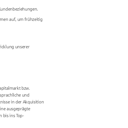
e Kundenbeziehungen.
men auf, um frühzeitig
wicklung unserer
Kapitalmarkt bzw.
sprachliche und
nisse in der Akquisition
eine ausgeprägte
 bis ins Top-