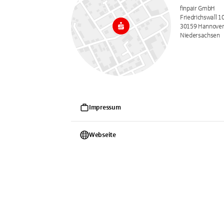
finpair GmbH
Friedrichswall 1
30159 Hannove
Niedersachsen
Impressum
Webseite