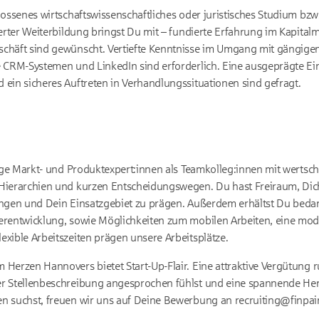
lossenes wirtschaftswissenschaftliches oder juristisches Studium bzw
erter Weiterbildung bringst Du mit – fundierte Erfahrung im Kapitalm
schäft sind gewünscht. Vertiefte Kenntnisse im Umgang mit gängi
 CRM-Systemen und LinkedIn sind erforderlich. Eine ausgeprägte Ein
ein sicheres Auftreten in Verhandlungssituationen sind gefragt.
sige Markt- und Produktexpert:innen als Teamkolleg:innen mit wertsc
Hierarchien und kurzen Entscheidungswegen. Du hast Freiraum, Dic
ngen und Dein Einsatzgebiet zu prägen. Außerdem erhältst Du bedarf
erentwicklung, sowie Möglichkeiten zum mobilen Arbeiten, eine mod
xible Arbeitszeiten prägen unsere Arbeitsplätze.
Herzen Hannovers bietet Start-Up-Flair. Eine attraktive Vergütung 
r Stellenbeschreibung angesprochen fühlst und eine spannende He
 suchst, freuen wir uns auf Deine Bewerbung an recruiting@finpair