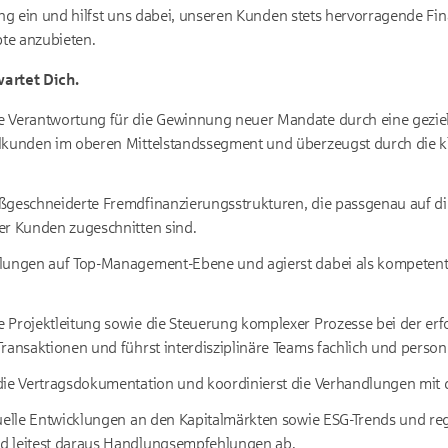
g ein und hilfst uns dabei, unseren Kunden stets hervorragende Fi
te anzubieten.
artet Dich.
 Verantwortung für die Gewinnung neuer Mandate durch eine gezielt
lkunden im oberen Mittelstandssegment und überzeugst durch die kl
ßgeschneiderte Fremdfinanzierungsstrukturen, die passgenau auf die
er Kunden zugeschnitten sind.
lungen auf Top-Management-Ebene und agierst dabei als kompetent
 Projektleitung sowie die Steuerung komplexer Prozesse bei der erf
ransaktionen und führst interdisziplinäre Teams fachlich und persone
die Vertragsdokumentation und koordinierst die Verhandlungen mit d
tuelle Entwicklungen an den Kapitalmärkten sowie ESG-Trends und re
d leitest daraus Handlungsempfehlungen ab.