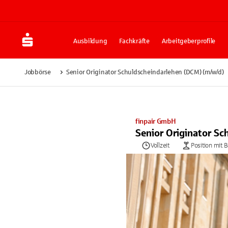
Ausbildung
Fachkräfte
Arbeitgeberprofile
Jobbörse
Senior Originator Schuldscheindarlehen (DCM) (m/w/d)
finpair GmbH
Senior Originator S
Vollzeit
Position mit 