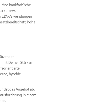
. eine bankfachliche
arkt- bzw.
gen EDV-Anwendungen
satzbereitschaft, hohe
hätzender
h mit Deinen Stärken
sorientierte
erne, hybride
rundet das Angebot ab.
rausforderung in einem
.de.