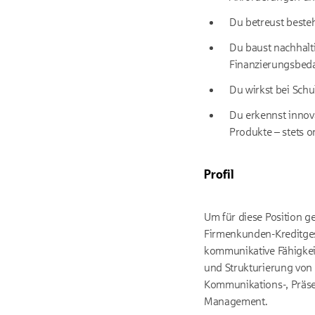
Du betreust beste
Du baust nachhalt
Finanzierungsbedar
Du wirkst bei Schu
Du erkennst innov
Produkte – stets 
Profil
Um für diese Position ge
Firmenkunden-Kreditges
kommunikative Fähigkeit
und Strukturierung von 
Kommunikations-, Präsen
Management.