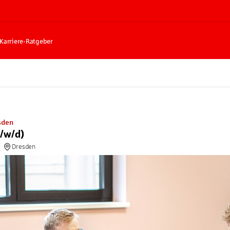
Karriere-Ratgeber
sden
/w/d)
Dresden