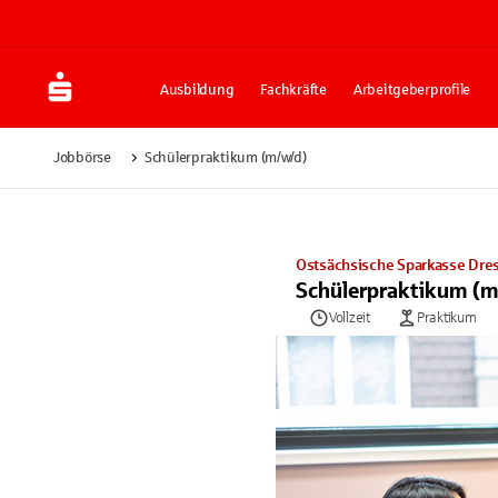
Ausbildung
Fachkräfte
Arbeitgeberprofile
Jobbörse
Schülerpraktikum (m/w/d)
Ostsächsische Sparkasse Dre
Schülerpraktikum (m
Vollzeit
Praktikum