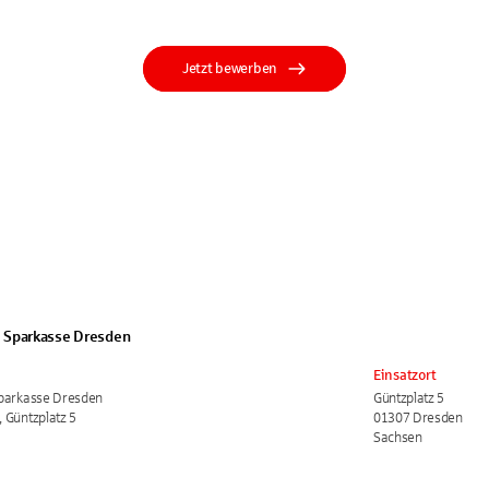
Jetzt bewerben
 Sparkasse Dresden
Einsatzort
Sparkasse Dresden
Güntzplatz 5
 Güntzplatz 5
01307 Dresden
Sachsen