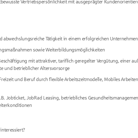
stbewusste Vertriebspersönlichkeit mit ausgeprägter Kundenorientieru
d abwechslungsreiche Tätigkeit in einem erfolgreichen Unternehmen
lungsmaßnahmen sowie Weiterbildungsmöglichkeiten
eschäftigung mit attraktiver, tariflich geregelter Vergütung, einer au
 und betrieblicher Altersvorsorge
Freizeit und Beruf durch flexible Arbeitszeitmodelle, Mobiles Arbeite
z.B. Jobticket, JobRad Leasing, betriebliches Gesundheitsmanagement
iterkonditionen
interessiert?