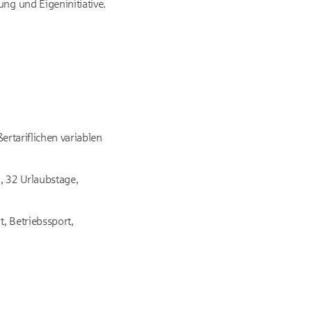
ng und Eigeninitiative.
ßertariflichen variablen
n, 32 Urlaubstage,
, Betriebssport,