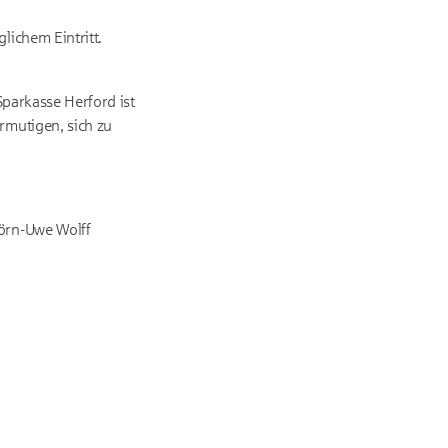
ichem Eintritt.
Sparkasse Herford ist
rmutigen, sich zu
örn-Uwe Wolff