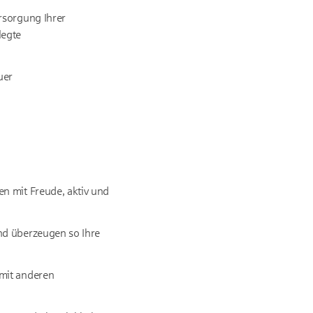
rsorgung Ihrer
legte
uer
n mit Freude, aktiv und
nd überzeugen so Ihre
 mit anderen