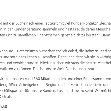
 auf der Suche nach einer Tätigkeit mit viel Kundenkontakt? Gleichz
gen in der Kundenberatung sammeln und hast Freude daran Menschen
ten und zu sämtlichen Finanzthemen ganzheitlich zu beraten? Dann b
rkenburg – unterstützen Menschen täglich dabei, die Rahmen- bedin
es und sorgloses Leben zu schaffen. Dabei begleiten wir sie in wichti
en und Versicherungen. Hierfür suchen wir stets die besten Mitarb
rstützen zu können. Das ist unsere Welt. Das ist unser Antrieb.
wir mit unseren rund 360 Mitarbeitenden und einer Bilanzsumme von
der größten Arbeitgeber der Region und als vertriebsorientierte und 
eschäftspartner für unsere Kunden. Lust mit dabei zu sein? Wir möc
ich als
/w/d)