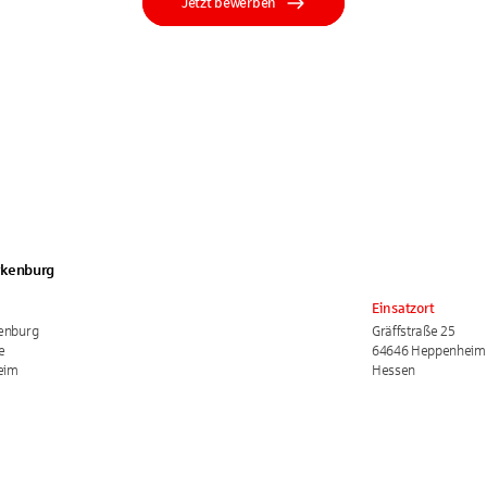
Jetzt bewerben
rkenburg
Einsatzort
enburg
Gräffstraße 25
e
64646 Heppenheim
eim
Hessen