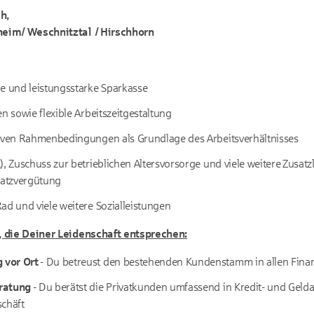
ch,
eim/ Weschnitztal / Hirschhorn
ge und leistungsstarke Sparkasse
en sowie flexible Arbeitszeitgestaltung
tiven Rahmenbedingungen als Grundlage des Arbeitsverhältnisses
), Zuschuss zur betrieblichen Altersvorsorge und viele weitere Zusatz
satzvergütung
ad und viele weitere Sozialleistungen
, die Deiner Leidenschaft entsprechen:
 vor Ort
- Du betreust den bestehenden Kundenstamm in allen Fina
ratung
- Du berätst die Privatkunden umfassend in Kredit- und Gel
schäft