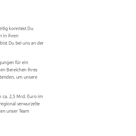
eitig konntest Du
 in ihren
ist Du bei uns an der
gungen für ein
gen Bereichen ihres
eitenden, um unsere
 ca. 2,5 Mrd. Euro im
regional verwurzelte
hten unser Team