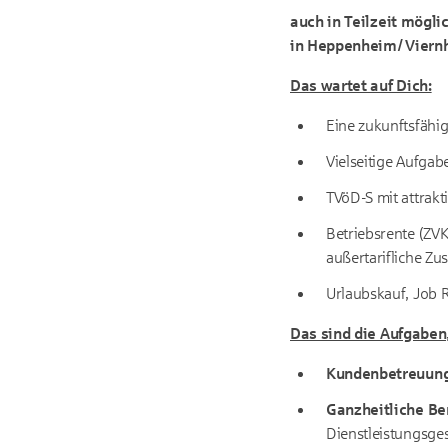
auch in Teilzeit mögli
in Heppenheim/ Viernh
Das wartet auf Dich:
Eine zukunftsfähi
Vielseitige Aufgab
TVöD-S mit attrak
Betriebsrente (ZVK
außertarifliche Zu
Urlaubskauf, Job R
Das sind die Aufgaben
Kundenbetreuung
Ganzheitliche Be
Dienstleistungsge